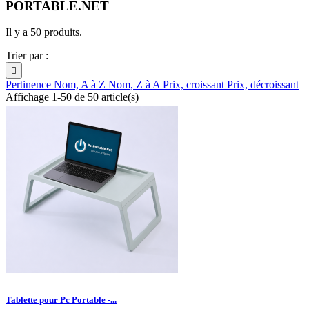
PORTABLE.NET
Il y a 50 produits.
Trier par :

Pertinence
Nom, A à Z
Nom, Z à A
Prix, croissant
Prix, décroissant
Affichage 1-50 de 50 article(s)
Tablette pour Pc Portable -...