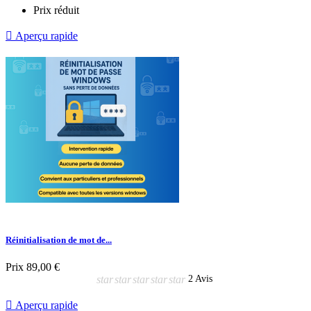
Prix réduit

Aperçu rapide
Réinitialisation de mot de...
Prix
89,00 €
star
star
star
star
star
2 Avis

Aperçu rapide