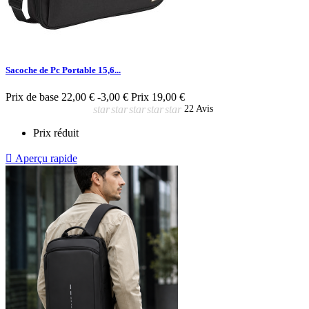
Sacoche de Pc Portable 15,6...
Prix de base
22,00 €
-3,00 €
Prix
19,00 €
star
star
star
star
star
22 Avis
Prix réduit

Aperçu rapide