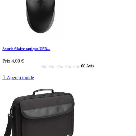
Souris filaire optique USB...
Prix
4,00 €
star
star
star
star
star
60 Avis

Aperçu rapide