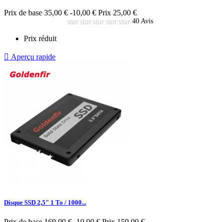
Prix de base
35,00 €
-10,00 €
Prix
25,00 €
star
star
star
star
star
40 Avis
Prix réduit

Aperçu rapide
Disque SSD 2,5" 1 To / 1000...
Prix de base
169,00 €
-10,00 €
Prix
159,00 €