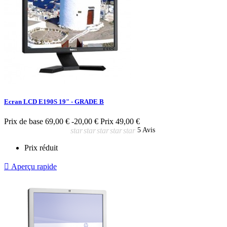
Ecran LCD E190S 19" - GRADE B
Prix de base
69,00 €
-20,00 €
Prix
49,00 €
star
star
star
star
star
5 Avis
Prix réduit

Aperçu rapide