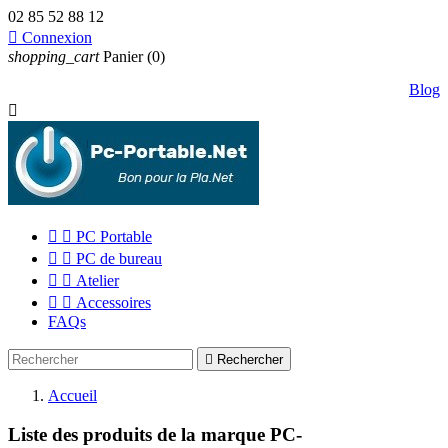
02 85 52 88 12

Connexion
shopping_cart
Panier
(0)
Blog



PC Portable


PC de bureau


Atelier


Accessoires
FAQs

Rechercher
Accueil
Liste des produits de la marque PC-