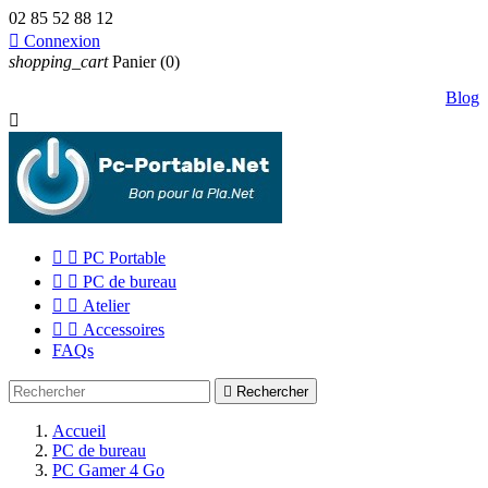
02 85 52 88 12

Connexion
shopping_cart
Panier
(0)
Blog



PC Portable


PC de bureau


Atelier


Accessoires
FAQs

Rechercher
Accueil
PC de bureau
PC Gamer 4 Go