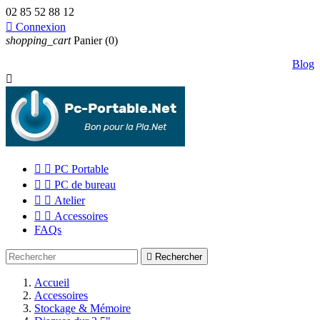
02 85 52 88 12

Connexion
shopping_cart
Panier
(0)
Blog



PC Portable


PC de bureau


Atelier


Accessoires
FAQs

Rechercher
Accueil
Accessoires
Stockage & Mémoire