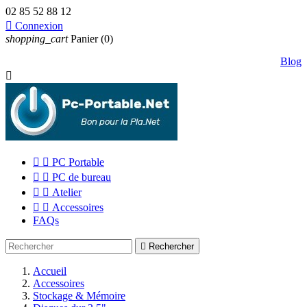
02 85 52 88 12

Connexion
shopping_cart
Panier
(0)
Blog



PC Portable


PC de bureau


Atelier


Accessoires
FAQs

Rechercher
Accueil
Accessoires
Stockage & Mémoire