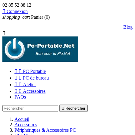
02 85 52 88 12

Connexion
shopping_cart
Panier
(0)
Blog



PC Portable


PC de bureau


Atelier


Accessoires
FAQs

Rechercher
Accueil
Accessoires
Périphériques & Accessoires PC