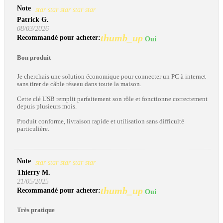
Note
star
star
star
star
star
Patrick G.
08/03/2026
thumb_up
Recommandé pour acheter:
Oui
Bon produit
Je cherchais une solution économique pour connecter un PC à internet
sans tirer de câble réseau dans toute la maison.
Cette clé USB remplit parfaitement son rôle et fonctionne correctement
depuis plusieurs mois.
Produit conforme, livraison rapide et utilisation sans difficulté
particulière.
Note
star
star
star
star
star
Thierry M.
21/05/2025
thumb_up
Recommandé pour acheter:
Oui
Très pratique