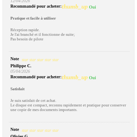
12/04/2026
thumb_up
Recommandé pour acheter:
Oui
Pratique et facile à utiliser
Réception rapide.
Je l'ai branché et il fonctionne de suite;
Pas besoin de pilote
Note
star
star
star
star
star
Philippe C.
05/04/2026
thumb_up
Recommandé pour acheter:
Oui
Satisfait
Je suis satisfait de cet achat.
Le disque est compact, reconnu rapidement et pratique pour conserver
une copie de mes documents importants.
Note
star
star
star
star
star
Olivier G.