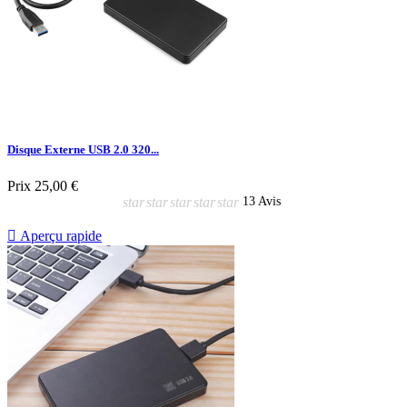
Disque Externe USB 2.0 320...
Prix
25,00 €
star
star
star
star
star
13 Avis

Aperçu rapide