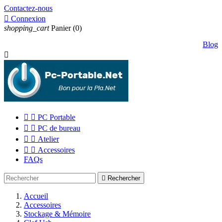
Contactez-nous

Connexion
shopping_cart
Panier
(0)
Blog



PC Portable


PC de bureau


Atelier


Accessoires
FAQs

Rechercher
Accueil
Accessoires
Stockage & Mémoire