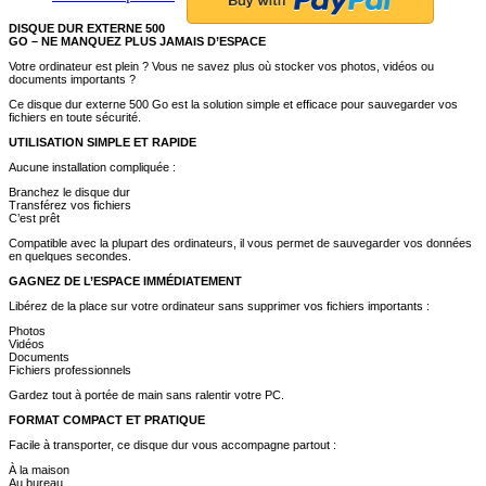
DISQUE DUR EXTERNE 500
GO – NE MANQUEZ PLUS JAMAIS D’ESPACE
Votre ordinateur est plein ? Vous ne savez plus où stocker vos photos, vidéos ou
documents importants ?
Ce disque dur externe 500 Go est la solution simple et efficace pour sauvegarder vos
fichiers en toute sécurité.
UTILISATION SIMPLE ET RAPIDE
Aucune installation compliquée :
Branchez le disque dur
Transférez vos fichiers
C’est prêt
Compatible avec la plupart des ordinateurs, il vous permet de sauvegarder vos données
en quelques secondes.
GAGNEZ DE L’ESPACE IMMÉDIATEMENT
Libérez de la place sur votre ordinateur sans supprimer vos fichiers importants :
Photos
Vidéos
Documents
Fichiers professionnels
Gardez tout à portée de main sans ralentir votre PC.
FORMAT COMPACT ET PRATIQUE
Facile à transporter, ce disque dur vous accompagne partout :
À la maison
Au bureau