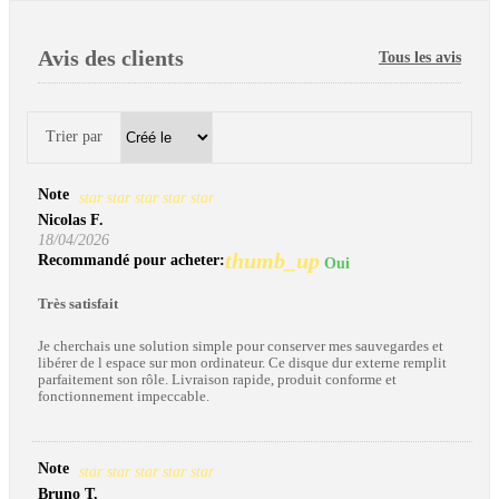
Avis des clients
Tous les avis
Trier par
Note
star
star
star
star
star
Nicolas F.
18/04/2026
thumb_up
Recommandé pour acheter:
Oui
Très satisfait
Je cherchais une solution simple pour conserver mes sauvegardes et
libérer de l espace sur mon ordinateur. Ce disque dur externe remplit
parfaitement son rôle. Livraison rapide, produit conforme et
fonctionnement impeccable.
Note
star
star
star
star
star
Bruno T.