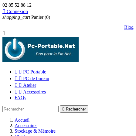
02 85 52 88 12

Connexion
shopping_cart
Panier
(0)
Blog



PC Portable


PC de bureau


Atelier


Accessoires
FAQs

Rechercher
Accueil
Accessoires
Stockage & Mémoire