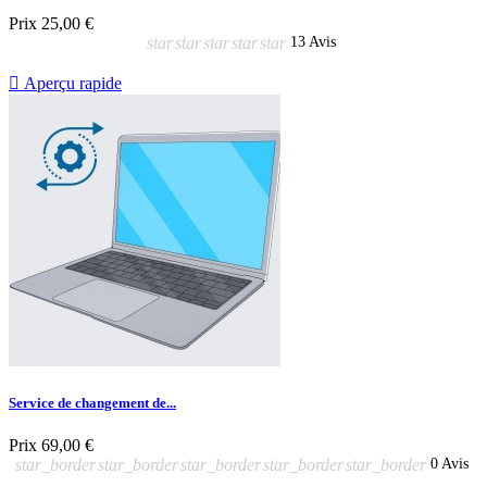
Prix
25,00 €
star
star
star
star
star
13 Avis

Aperçu rapide
Service de changement de...
Prix
69,00 €
star_border
star_border
star_border
star_border
star_border
0 Avis