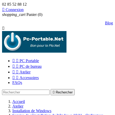
02 85 52 88 12

Connexion
shopping_cart
Panier
(0)
Blog



PC Portable


PC de bureau


Atelier


Accessoires
FAQs

Rechercher
Accueil
Atelier
Installation de Windows