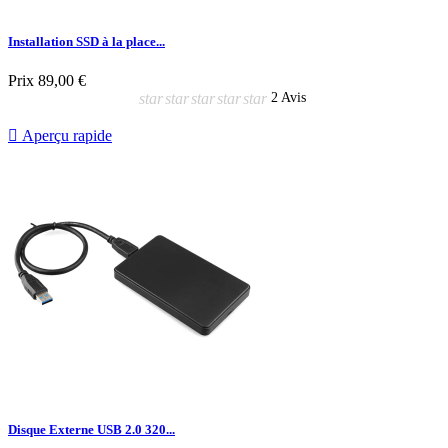
Installation SSD à la place...
Prix
89,00 €
star
star
star
star
star
2 Avis

Aperçu rapide
Disque Externe USB 2.0 320...