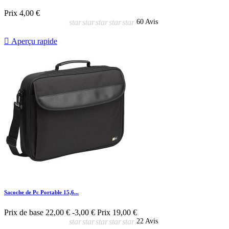
Prix
4,00 €
star
star
star
star
star
60 Avis

Aperçu rapide
Sacoche de Pc Portable 15,6...
Prix de base
22,00 €
-3,00 €
Prix
19,00 €
star
star
star
star
star
22 Avis