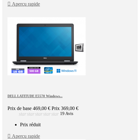

Aperçu rapide
DELL LATITUDE E5570 Windows...
Prix de base
469,00 €
Prix
369,00 €
star
star
star
star
star
19 Avis
Prix réduit

Aperçu rapide