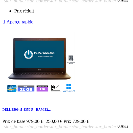
star_border
star_border
star_border
star_border
star_border
0 Avis
Prix réduit

Aperçu rapide
DELL 3590 i5-8350U - RAM 32...
Prix de base
979,00 €
-250,00 €
Prix
729,00 €
star_border
star_border
star_border
star_border
star_border
0 Avis