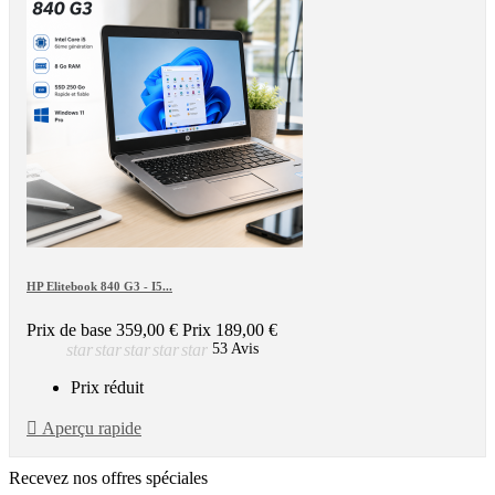
HP Elitebook 840 G3 - I5...
Prix de base
359,00 €
Prix
189,00 €
star
star
star
star
star
53 Avis
Prix réduit

Aperçu rapide
Recevez nos offres spéciales