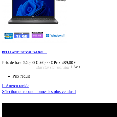
DELL LATITUDE 5500 I5-8365U...
Prix de base
549,00 €
-60,00 €
Prix
489,00 €
star
star
star
star
star
1 Avis
Prix réduit

Aperçu rapide
Sélection pc reconditionnés les plus vendus
