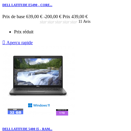
DELL LATITUDE E5490 - CORE...
Prix de base
639,00 €
-200,00 €
Prix
439,00 €
star
star
star
star
star
11 Avis
Prix réduit

Aperçu rapide
DELL LATITUDE 5400 I5 - RAM...