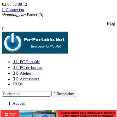
02 85 52 88 12

Connexion
shopping_cart
Panier
(0)
Blog



PC Portable


PC de bureau


Atelier


Accessoires
FAQs

Rechercher
Accueil