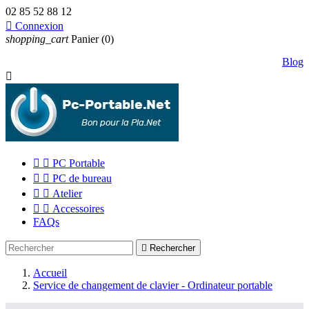
02 85 52 88 12

Connexion
shopping_cart
Panier
(0)
Blog



PC Portable


PC de bureau


Atelier


Accessoires
FAQs

Rechercher
Accueil
Service de changement de clavier - Ordinateur portable