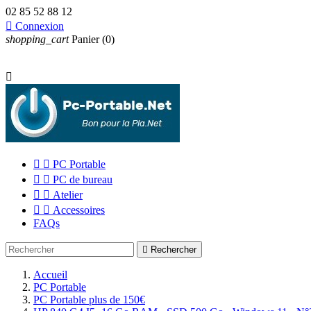
02 85 52 88 12

Connexion
shopping_cart
Panier
(0)



PC Portable


PC de bureau


Atelier


Accessoires
FAQs

Rechercher
Accueil
PC Portable
PC Portable plus de 150€