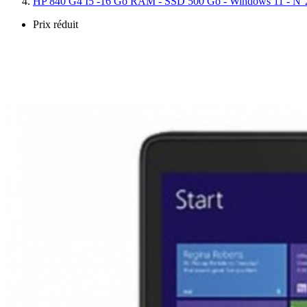
HP 840 G4 I5 -16 Go RAM - SSD 500 Go - Windows 11 - 
Prix réduit