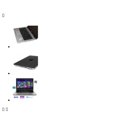


