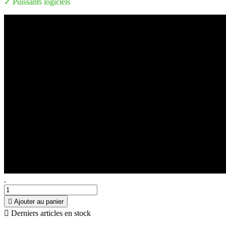
✓ Puissants logiciels
.

Ajouter au panier

Derniers articles en stock