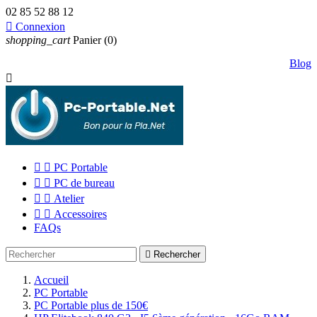
02 85 52 88 12

Connexion
shopping_cart
Panier
(0)
Blog



PC Portable


PC de bureau


Atelier


Accessoires
FAQs

Rechercher
Accueil
PC Portable
PC Portable plus de 150€