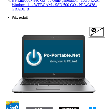
HP Elitebook 840 G3 - I5 6ème génération - 16Go RAM -
Windows 11 - WEBCAM - SSD 500 GO - N°240438 -
GRADE B
Prix réduit