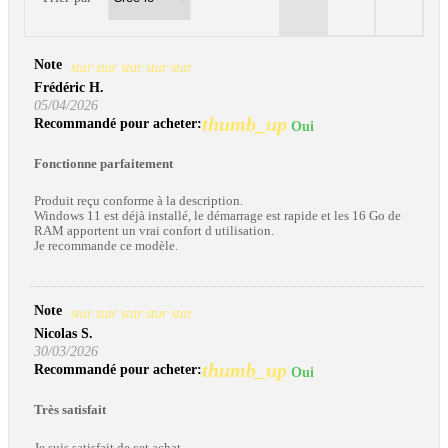
Note
star
star
star
star
star
Frédéric H.
05/04/2026
thumb_up
Recommandé pour acheter:
Oui
Fonctionne parfaitement
Produit reçu conforme à la description.
Windows 11 est déjà installé, le démarrage est rapide et les 16 Go de
RAM apportent un vrai confort d utilisation.
Je recommande ce modèle.
Note
star
star
star
star
star
Nicolas S.
30/03/2026
thumb_up
Recommandé pour acheter:
Oui
Très satisfait
Je suis satisfait de cet achat.