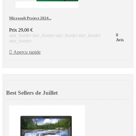
Microsoft Project 2024...
Prix
29,00 €
star_border
star_border
star_border
star_border
0
Avis
star_border

Aperçu rapide
Best Sellers de Juillet