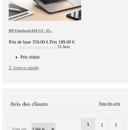
HP Elitebook 840 G3 - I5...
Prix de base
359,00 €
Prix
189,00 €
star
star
star
star
star
53 Avis
Prix réduit

Aperçu rapide
Avis des clients
Tous les avis
1
2
3
Trier par