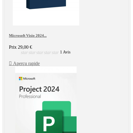
Microsoft Visio 2024...
Prix
29,00 €
star
star
star
star
star
1 Avis

Aperçu rapide