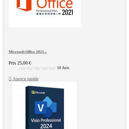
Microsoft Office 2021...
Prix
25,00 €
star
star
star
star
star
10 Avis

Aperçu rapide