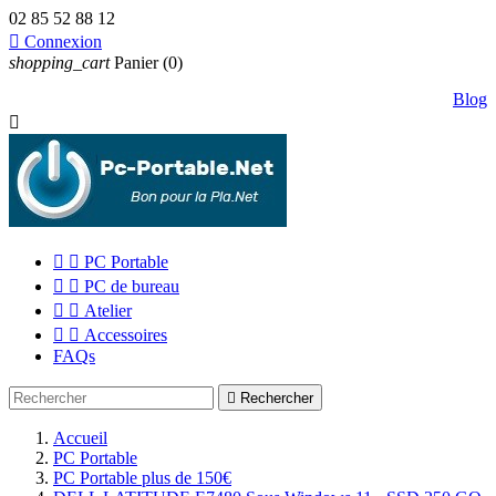
02 85 52 88 12

Connexion
shopping_cart
Panier
(0)
Blog



PC Portable


PC de bureau


Atelier


Accessoires
FAQs

Rechercher
Accueil
PC Portable
PC Portable plus de 150€