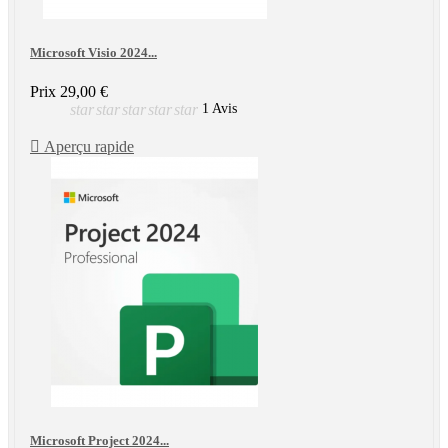
Microsoft Visio 2024...
Prix
29,00 €
star
star
star
star
star
1 Avis

Aperçu rapide
Microsoft Project 2024...