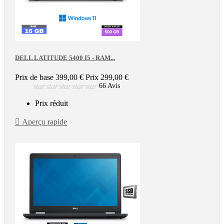
DELL LATITUDE 5400 I5 - RAM...
Prix de base
399,00 €
Prix
299,00 €
star
star
star
star
star
66 Avis
Prix réduit

Aperçu rapide