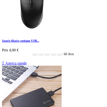
Souris filaire optique USB...
Prix
4,00 €
star
star
star
star
star
60 Avis

Aperçu rapide