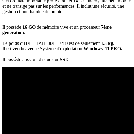
Cet ordinateur portable professionnel 14" est incroyablement mobile
et ne transige pas sur les performances. Il inclut une sécurité, une
gestion et une fiabilité de pointe.
Il possède
16
GO
de mémoire vive et un processeur
7ème
génération
.
Le poids du
est de seulement
1,3 kg
.
DELL LATITUDE
E7480
Il est vendu avec le Système d'exploitation
Windows 11 PRO.
Il possède aussi un disque dur
SSD