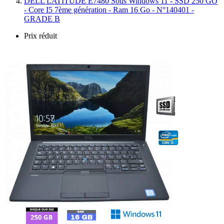
DELL LATITUDE E7480 Sous Windows 11 - SSD 250 GO
- Core I5 7ème génération - Ram 16 Go - N°140401 -
GRADE B
Prix réduit