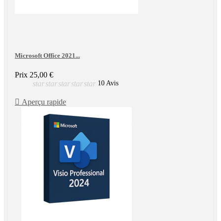
Microsoft Office 2021...
Prix
25,00 €
star
star
star
star
star
10 Avis

Aperçu rapide