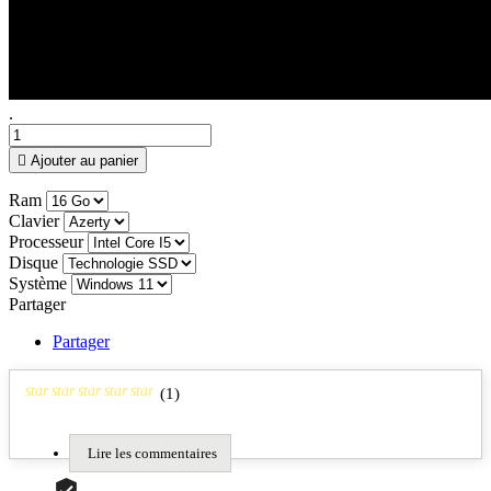
.

Ajouter au panier
Ram
Clavier
Processeur
Disque
Système
Partager
Partager
star
star
star
star
star
(
1
)
Lire les commentaires