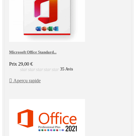
Microsoft Office Standard...
Prix
29,00 €
star
star
star
star
star
35 Avis

Aperçu rapide