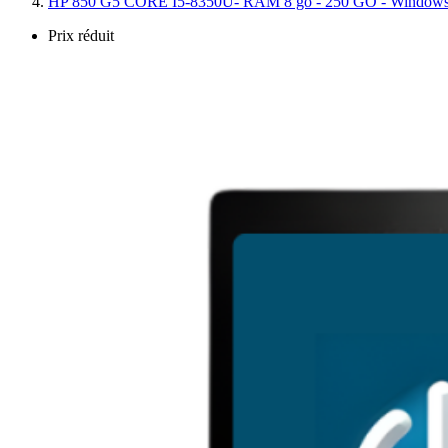
HP 850 G5 CORE I5-8350U- RAM 8 go - 250 GO - Windows 
Prix réduit