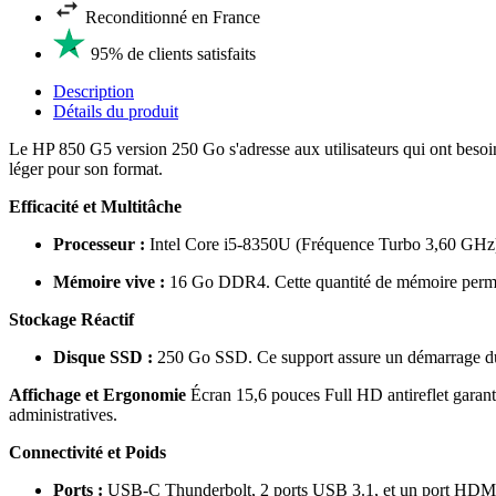
Reconditionné en France
95% de clients satisfaits
Description
Détails du produit
Le HP 850 G5 version 250 Go s'adresse aux utilisateurs qui ont besoin 
léger pour son format.
Efficacité et Multitâche
Processeur :
Intel Core i5-8350U (Fréquence Turbo 3,60 GHz). C
Mémoire vive :
16 Go DDR4. Cette quantité de mémoire permet de
Stockage Réactif
Disque SSD :
250 Go SSD. Ce support assure un démarrage du s
Affichage et Ergonomie
Écran 15,6 pouces Full HD antireflet garantis
administratives.
Connectivité et Poids
Ports :
USB-C Thunderbolt, 2 ports USB 3.1, et un port HDMI 