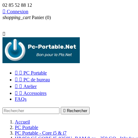
02 85 52 88 12

Connexion
shopping_cart
Panier
(0)



PC Portable


PC de bureau


Atelier


Accessoires
FAQs

Rechercher
Accueil
PC Portable
PC Portable - Core i5 & i7