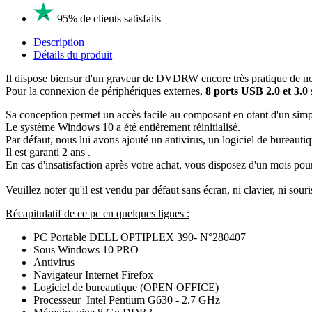
95% de clients satisfaits
Description
Détails du produit
Il dispose biensur d'un graveur de DVDRW encore très pratique de nos
Pour la connexion de périphériques externes,
8 ports USB 2.0 et 3.0
Sa conception permet un accès facile au composant en otant d'un simple
Le système Windows 10 a été entièrement réinitialisé.
Par défaut, nous lui avons ajouté un antivirus, un logiciel de bureauti
Il est garanti 2 ans .
En cas d'insatisfaction après votre achat, vous disposez d'un mois po
Veuillez noter qu'il est vendu par défaut sans écran, ni clavier, ni sou
Récapitulatif de ce pc en quelques lignes :
PC Portable DELL OPTIPLEX 390- N°280407
Sous Windows 10 PRO
Antivirus
Navigateur Internet Firefox
Logiciel de bureautique (OPEN OFFICE)
Processeur Intel Pentium G630 - 2.7 GHz