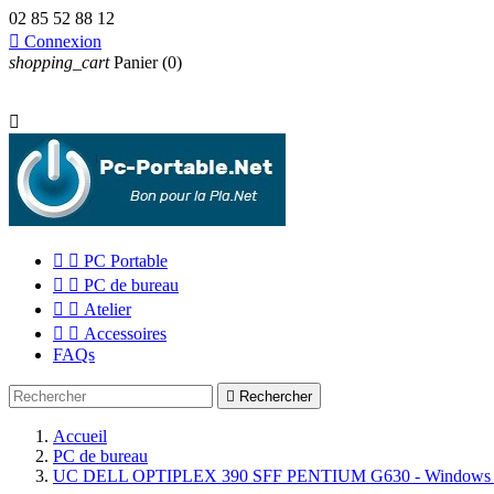
02 85 52 88 12

Connexion
shopping_cart
Panier
(0)



PC Portable


PC de bureau


Atelier


Accessoires
FAQs

Rechercher
Accueil
PC de bureau
UC DELL OPTIPLEX 390 SFF PENTIUM G630 - Windows 10