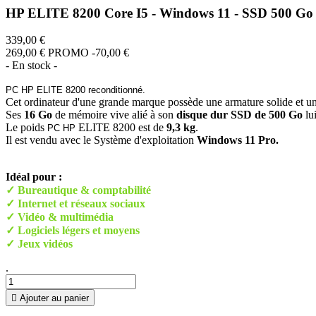
HP ELITE 8200 Core I5 - Windows 11 - SSD 500 G
339,00 €
269,00 €
PROMO -70,00 €
- En stock -
PC HP ELITE 8200 reconditionné.
Cet ordinateur d'une grande marque possède une armature solide et un
Ses
16 Go
de mémoire vive alié à son
disque dur SSD de 500
Go
lui
Le poids
ELITE 8200 est de
9,3 kg
.
PC HP
Il est vendu avec le Système d'exploitation
Windows 11 Pro.
Idéal pour :
✓ Bureautique & comptabilité
✓ Internet et réseaux sociaux
✓ Vidéo & multimédia
✓ Logiciels légers et moyens
✓ Jeux vidéos
.

Ajouter au panier