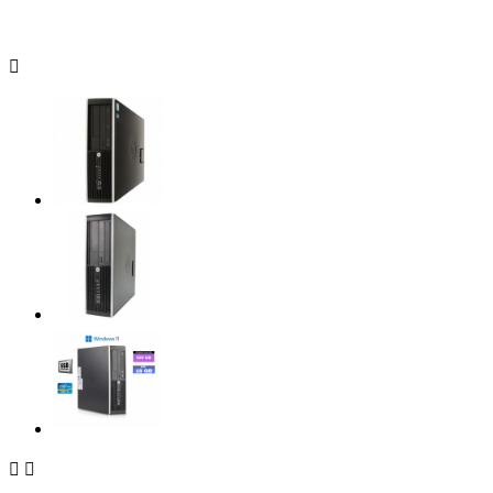


