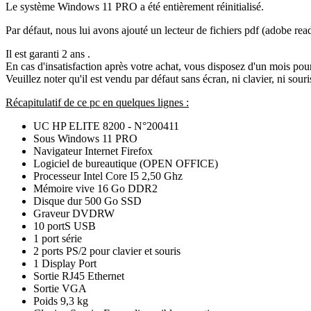
Le système Windows 11 PRO a été entièrement réinitialisé.
Par défaut, nous lui avons ajouté un lecteur de fichiers pdf (adobe rea
Il est garanti 2 ans .
En cas d'insatisfaction après votre achat, vous disposez d'un mois po
Veuillez noter qu'il est vendu par défaut sans écran, ni clavier, ni sou
Récapitulatif de ce pc en quelques lignes :
UC HP ELITE 8200
- N°200411
Sous Windows 11 PRO
Navigateur Internet Firefox
Logiciel de bureautique (OPEN OFFICE)
Processeur Intel Core I5 2,50 Ghz
Mémoire vive 16 Go DDR2
Disque dur 500 Go SSD
Graveur DVDRW
10 portS USB
1 port série
2 ports PS/2 pour clavier et souris
1 Display Port
Sortie RJ45 Ethernet
Sortie VGA
Poids 9,3 kg