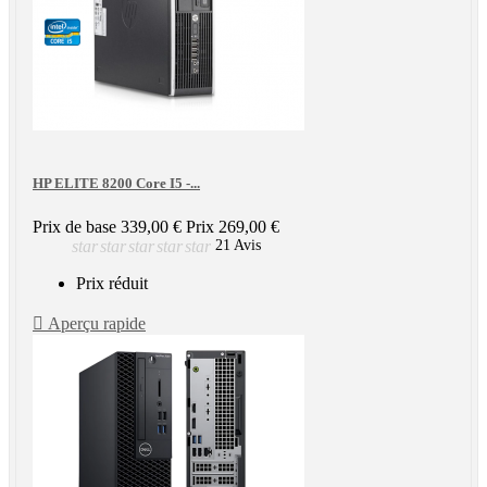
HP ELITE 8200 Core I5 -...
Prix de base
339,00 €
Prix
269,00 €
star
star
star
star
star
21 Avis
Prix réduit

Aperçu rapide