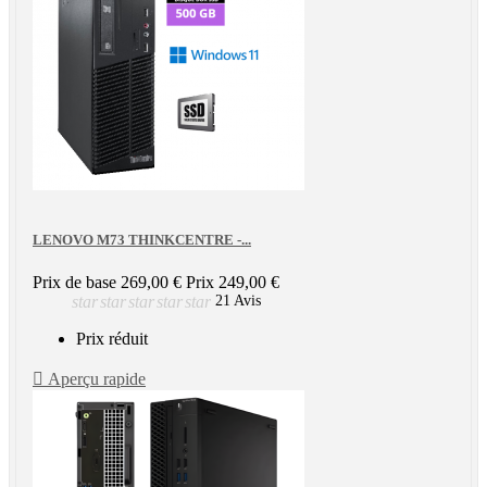
LENOVO M73 THINKCENTRE -...
Prix de base
269,00 €
Prix
249,00 €
star
star
star
star
star
21 Avis
Prix réduit

Aperçu rapide