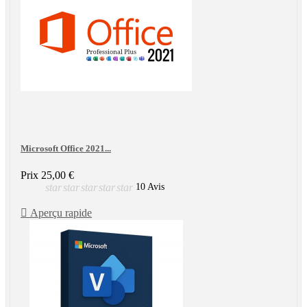
Microsoft Office 2021...
Prix
25,00 €
star
star
star
star
star
10 Avis

Aperçu rapide