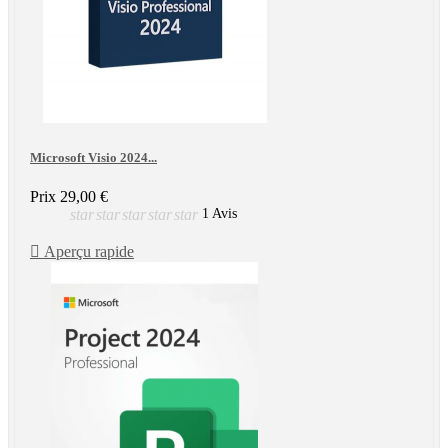
Microsoft Visio 2024...
Prix
29,00 €
star
star
star
star
star
1 Avis

Aperçu rapide