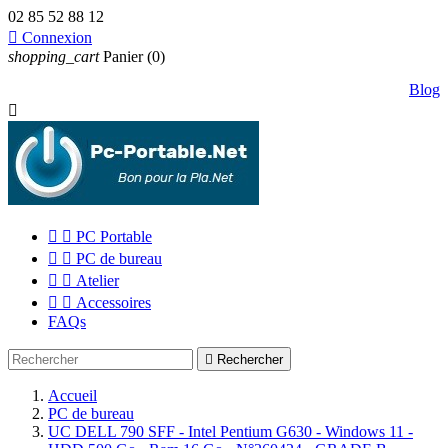
02 85 52 88 12

Connexion
shopping_cart
Panier
(0)
Blog



PC Portable


PC de bureau


Atelier


Accessoires
FAQs

Rechercher
Accueil
PC de bureau
UC DELL 790 SFF - Intel Pentium G630 - Windows 11 -