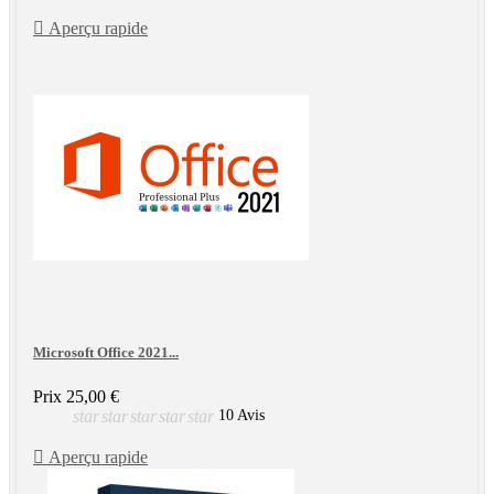

Aperçu rapide
Microsoft Office 2021...
Prix
25,00 €
star
star
star
star
star
10 Avis

Aperçu rapide