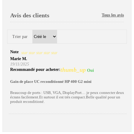
Avis des clients
Tous les avis
Trier par
Note
star
star
star
star
star
Marie M.
19/11/2025
thumb_up
Recommandé pour acheter:
Oui
Gain de place UC reconditionné HP 400 G2 mini
Beaucoup de ports : USB, VGA, DisplayPort… je peux connecter deux
écrans facilement.Et surtout il est très compact.Belle qualité pour un
produit reconditioné.