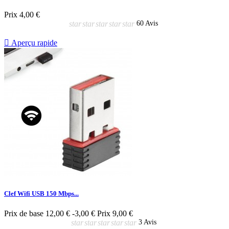
Prix
4,00 €
star
star
star
star
star
60 Avis

Aperçu rapide
Clef Wifi USB 150 Mbps...
Prix de base
12,00 €
-3,00 €
Prix
9,00 €
star
star
star
star
star
3 Avis