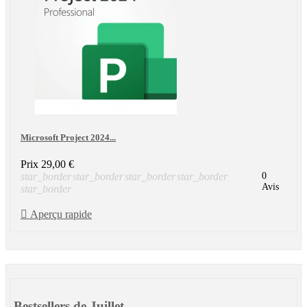
Microsoft Project 2024...
Prix
29,00 €
star_border
star_border
star_border
star_border
0
Avis
star_border

Aperçu rapide
Bestsellers de Juillet