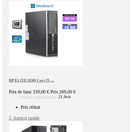
HP ELITE 8200 Core I5 -...
Prix de base
339,00 €
Prix
269,00 €
star
star
star
star
star
21 Avis
Prix réduit

Aperçu rapide