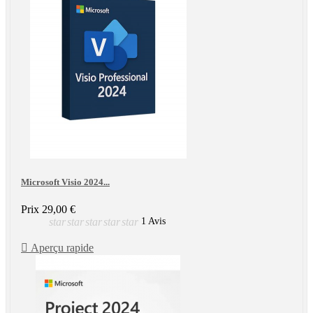
Microsoft Visio 2024...
Prix
29,00 €
star
star
star
star
star
1 Avis

Aperçu rapide