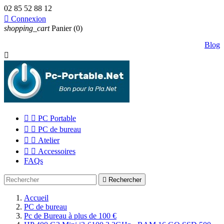
02 85 52 88 12

Connexion
shopping_cart
Panier
(0)
Blog



PC Portable


PC de bureau


Atelier


Accessoires
FAQs

Rechercher
Accueil
PC de bureau
Pc de Bureau à plus de 100 €