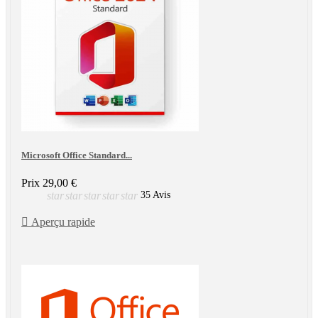
Microsoft Office Standard...
Prix
29,00 €
star
star
star
star
star
35 Avis

Aperçu rapide