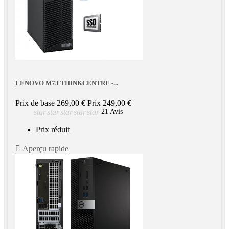
LENOVO M73 THINKCENTRE -...
Prix de base
269,00 €
Prix
249,00 €
star
star
star
star
star
21 Avis
Prix réduit

Aperçu rapide