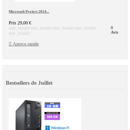
Microsoft Project 2024...
Prix
29,00 €
star_border
star_border
star_border
star_border
0
Avis
star_border

Aperçu rapide
Bestsellers de Juillet