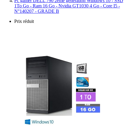
Pc gamer DELL 790 2ème génération Windows 10 - SSD
1To Go - Ram 16 Go - Nvidia GT1030 4 Go - Core I5 -
N°140207 - GRADE B
Prix réduit