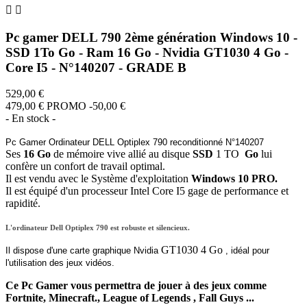


Pc gamer DELL 790 2ème génération Windows 10 -
SSD 1To Go - Ram 16 Go - Nvidia GT1030 4 Go -
Core I5 - N°140207 - GRADE B
529,00 €
479,00 €
PROMO -50,00 €
- En stock -
Pc Gamer Ordinateur DELL Optiplex 790 reconditionné N°140207
Ses
16 Go
de mémoire vive allié au disque
SSD
1 TO
Go
lui
confère un confort de travail optimal.
Il est vendu avec le Système d'exploitation
Windows 10 PRO.
Il est équipé d'un processeur Intel Core I5 gage de performance et
rapidité.
L'ordinateur Dell Optiplex 790 est robuste et silencieux.
GT1030 4 Go
Il dispose d'une carte graphique Nvidia
, idéal pour
l'utilisation des jeux vidéos.
Ce Pc Gamer vous permettra de jouer à des jeux comme
Fortnite, Minecraft., League of Legends , Fall Guys ...