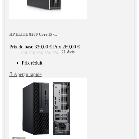
HP ELITE 8200 Core I5 -...
Prix de base
339,00 €
Prix
269,00 €
star
star
star
star
star
21 Avis
Prix réduit

Aperçu rapide