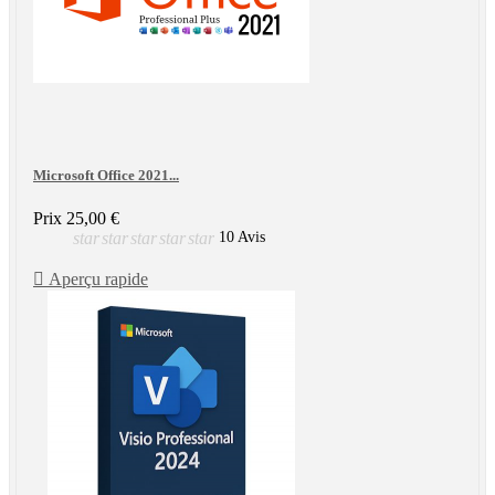
Microsoft Office 2021...
Prix
25,00 €
star
star
star
star
star
10 Avis

Aperçu rapide