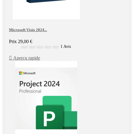
Microsoft Visio 2024...
Prix
29,00 €
star
star
star
star
star
1 Avis

Aperçu rapide