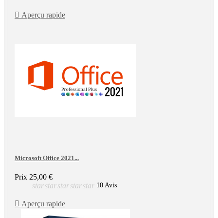

Aperçu rapide
Microsoft Office 2021...
Prix
25,00 €
star
star
star
star
star
10 Avis

Aperçu rapide