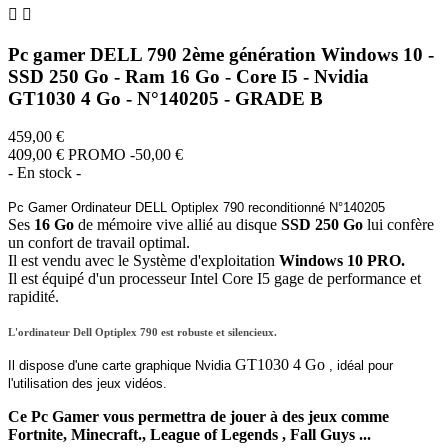


Pc gamer DELL 790 2ème génération Windows 10 -
SSD 250 Go - Ram 16 Go - Core I5 - Nvidia
GT1030 4 Go - N°140205 - GRADE B
459,00 €
409,00 €
PROMO -50,00 €
- En stock -
Pc Gamer Ordinateur DELL Optiplex 790 reconditionné N°140205
Ses
16 Go
de mémoire vive allié au disque
SSD
250 Go
lui confère
un confort de travail optimal.
Il est vendu avec le Système d'exploitation
Windows 10 PRO.
Il est équipé d'un processeur Intel Core I5 gage de performance et
rapidité.
L'ordinateur Dell Optiplex 790 est robuste et silencieux.
GT1030 4 Go
Il dispose d'une carte graphique Nvidia
, idéal pour
l'utilisation des jeux vidéos.
Ce Pc Gamer vous permettra de jouer à des jeux comme
Fortnite, Minecraft., League of Legends , Fall Guys ...