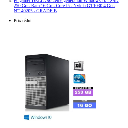
Pc gamer DELL 790 2ème génération Windows 10 - SSD
250 Go - Ram 16 Go - Core I5 - Nvidia GT1030 4 Go -
N°140205 - GRADE B
Prix réduit