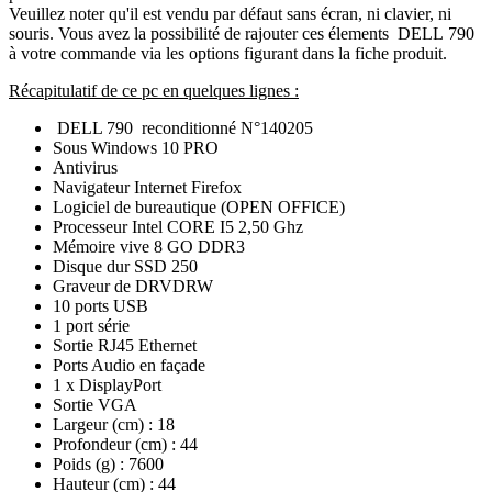
Veuillez noter qu'il est vendu par défaut sans écran, ni clavier, ni
souris. Vous avez la possibilité de rajouter ces élements
DELL 790
à votre commande via les options figurant dans la fiche produit.
Récapitulatif de ce pc en quelques lignes :
DELL 790 reconditionné N°140205
Sous Windows 10 PRO
Antivirus
Navigateur Internet Firefox
Logiciel de bureautique (OPEN OFFICE)
Processeur Intel CORE I5 2,50 Ghz
Mémoire vive 8 GO DDR3
Disque dur SSD 250
Graveur de DRVDRW
10 ports USB
1 port série
Sortie RJ45 Ethernet
Ports Audio en façade
1 x DisplayPort
Sortie VGA
Largeur (cm) :
18
Profondeur (cm) :
44
Poids (g) :
7600
Hauteur (cm) :
44