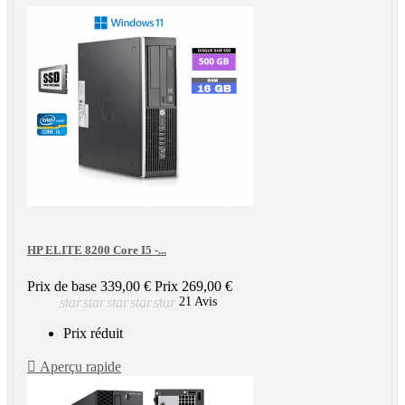
HP ELITE 8200 Core I5 -...
Prix de base
339,00 €
Prix
269,00 €
star
star
star
star
star
21 Avis
Prix réduit

Aperçu rapide