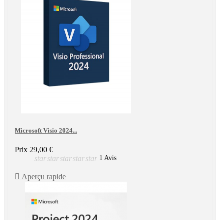
Microsoft Visio 2024...
Prix
29,00 €
star
star
star
star
star
1 Avis

Aperçu rapide