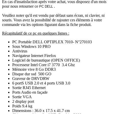
En cas d'insatisfaction après votre achat, vous disposez d'un mois
pour nous retourner ce
.
PC DELL
Veuillez noter qu'il est vendu par défaut sans écran, ni clavier, ni
souris. Vous avez la possibilité de rajouter ces éléments à votre
commande via les options figurant dans la fiche produit.
Récapitulatif de ce pc en quelques lignes :
PC Portable DELL OPTIPLEX 7010- N°270103
Sous Windows 10 PRO
Antivirus
Navigateur Internet Firefox
Logiciel de bureautique (OPEN OFFICE)
Processeur Intel Core i7 3770 3.4 Ghz
Mémoire vive 8 Go DDR3
Disque dur ssd 500 GO
Graveur de DRVDRW
6 portS USB 2.0 et 4 ports USB 3.0
Sortie RJ45 Ethernet
Ports Audio en façade
Sortie VGA
2 display port
Poids 9.4 kg
Dimensions : 36.0 x 17.5 x 41.7 cm