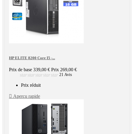
HP ELITE 8200 Core I5 -...
Prix de base
339,00 €
Prix
269,00 €
star
star
star
star
star
21 Avis
Prix réduit

Aperçu rapide