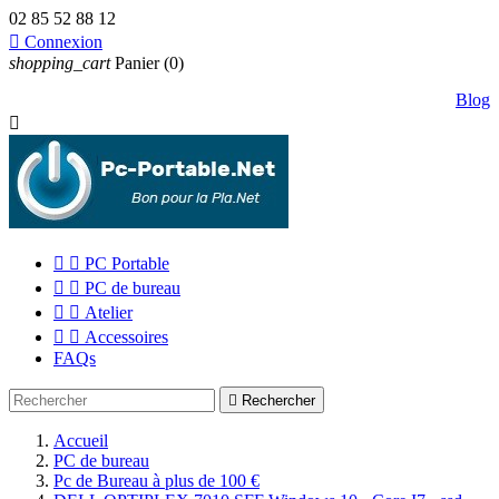
02 85 52 88 12

Connexion
shopping_cart
Panier
(0)
Blog



PC Portable


PC de bureau


Atelier


Accessoires
FAQs

Rechercher
Accueil
PC de bureau
Pc de Bureau à plus de 100 €