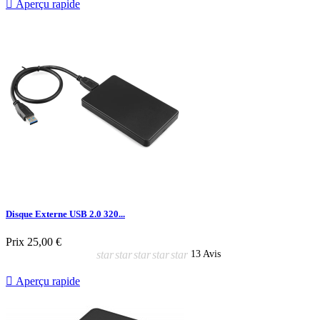

Aperçu rapide
Disque Externe USB 2.0 320...
Prix
25,00 €
star
star
star
star
star
13 Avis

Aperçu rapide