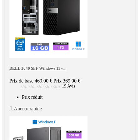
DELL 3040 SFF Windows 11 -...
Prix de base
469,00 €
Prix
369,00 €
star
star
star
star
star
19 Avis
Prix réduit

Aperçu rapide