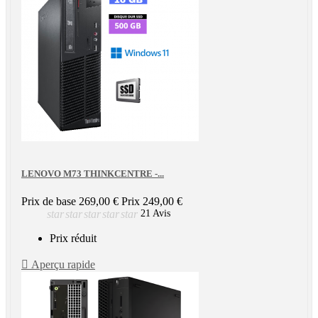
LENOVO M73 THINKCENTRE -...
Prix de base
269,00 €
Prix
249,00 €
star
star
star
star
star
21 Avis
Prix réduit

Aperçu rapide