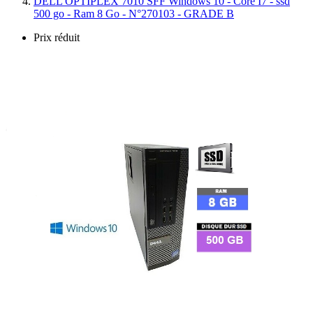
DELL OPTIPLEX 7010 SFF Windows 10 - Core I7 - ssd
500 go - Ram 8 Go - N°270103 - GRADE B
Prix réduit