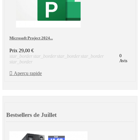
Microsoft Project 2024...
Prix
29,00 €
star_border
star_border
star_border
star_border
0
Avis
star_border

Aperçu rapide
Bestsellers de Juillet