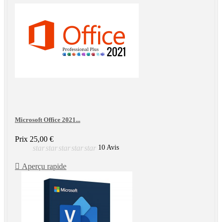
Microsoft Office 2021...
Prix
25,00 €
star
star
star
star
star
10 Avis

Aperçu rapide