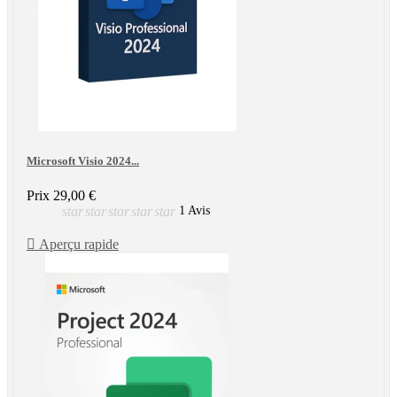
Microsoft Visio 2024...
Prix
29,00 €
star
star
star
star
star
1 Avis

Aperçu rapide