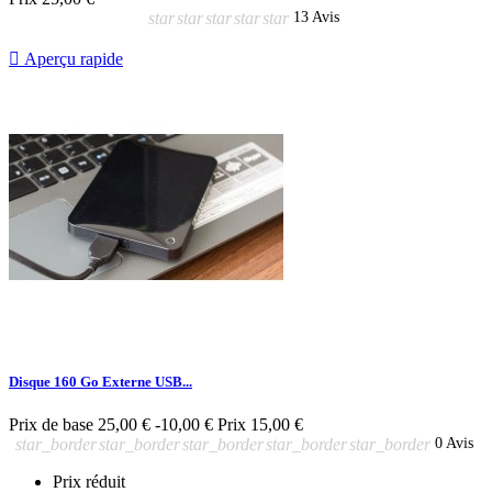
star
star
star
star
star
13 Avis

Aperçu rapide
Disque 160 Go Externe USB...
Prix de base
25,00 €
-10,00 €
Prix
15,00 €
star_border
star_border
star_border
star_border
star_border
0 Avis
Prix réduit