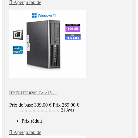

Aperçu rapide
HP ELITE 8200 Core I5 -...
Prix de base
339,00 €
Prix
269,00 €
star
star
star
star
star
21 Avis
Prix réduit

Aperçu rapide