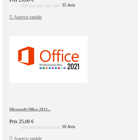
star
star
star
star
star
35 Avis

Aperçu rapide
Microsoft Office 2021...
Prix
25,00 €
star
star
star
star
star
10 Avis

Aperçu rapide