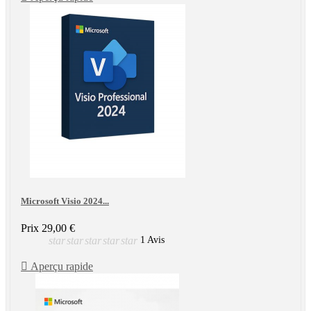
Microsoft Visio 2024...
Prix
29,00 €
star
star
star
star
star
1 Avis

Aperçu rapide