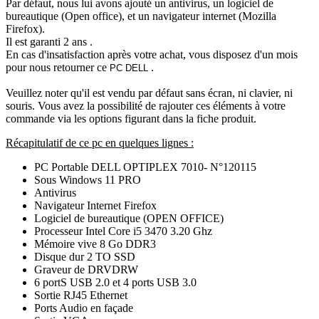
Par défaut, nous lui avons ajouté un antivirus, un logiciel de
bureautique (Open office), et un navigateur internet (Mozilla
Firefox).
Il est garanti 2 ans .
En cas d'insatisfaction après votre achat, vous disposez d'un mois
pour nous retourner ce
.
PC DELL
Veuillez noter qu'il est vendu par défaut sans écran, ni clavier, ni
souris. Vous avez la possibilité de rajouter ces éléments à votre
commande via les options figurant dans la fiche produit.
Récapitulatif de ce pc en quelques lignes :
PC Portable DELL OPTIPLEX 7010- N°120115
Sous Windows 11 PRO
Antivirus
Navigateur Internet Firefox
Logiciel de bureautique (OPEN OFFICE)
Processeur Intel Core i5 3470 3.20 Ghz
Mémoire vive 8 Go DDR3
Disque dur 2 TO SSD
Graveur de DRVDRW
6 portS USB 2.0 et 4 ports USB 3.0
Sortie RJ45 Ethernet
Ports Audio en façade