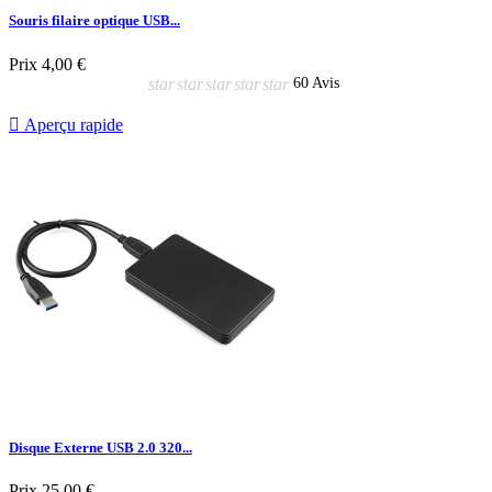
Souris filaire optique USB...
Prix
4,00 €
star
star
star
star
star
60 Avis

Aperçu rapide
Disque Externe USB 2.0 320...
Prix
25,00 €