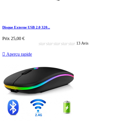
Disque Externe USB 2.0 320...
Prix
25,00 €
star
star
star
star
star
13 Avis

Aperçu rapide