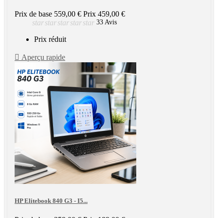
Prix de base
559,00 €
Prix
459,00 €
star
star
star
star
star
33 Avis
Prix réduit

Aperçu rapide
HP Elitebook 840 G3 - I5...