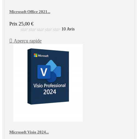
Microsoft Office 2021...
Prix
25,00 €
star
star
star
star
star
10 Avis

Aperçu rapide
Microsoft Visio 2024...