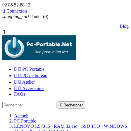
02 85 52 88 12

Connexion
shopping_cart
Panier
(0)
Blog



PC Portable


PC de bureau


Atelier


Accessoires
FAQs

Rechercher
Accueil
PC Portable
LENOVO L570 I5 - RAM 32 Go - SSD 1TO - WINDOWS