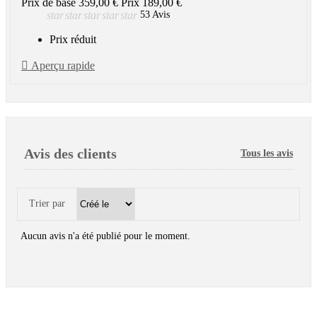
Prix de base
359,00 €
Prix
189,00 €
star
star
star
star
star
53 Avis
Prix réduit

Aperçu rapide
Avis des clients
Tous les avis
Trier par
Aucun avis n'a été publié pour le moment.