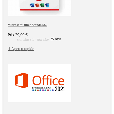
Microsoft Office Standard...
Prix
29,00 €
star
star
star
star
star
35 Avis

Aperçu rapide