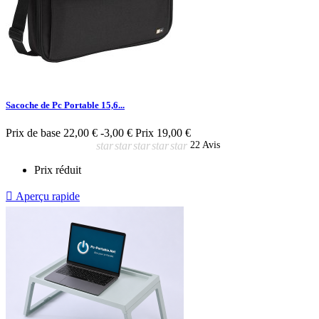
Sacoche de Pc Portable 15,6...
Prix de base
22,00 €
-3,00 €
Prix
19,00 €
star
star
star
star
star
22 Avis
Prix réduit

Aperçu rapide