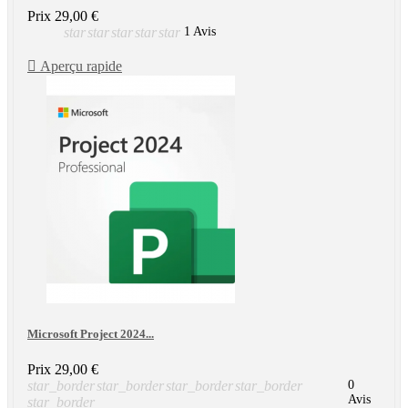
Prix
29,00 €
star
star
star
star
star
1 Avis

Aperçu rapide
Microsoft Project 2024...
Prix
29,00 €
star_border
star_border
star_border
star_border
0
Avis
star_border