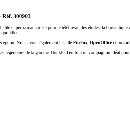
 Réf. 300903
iable et performant, idéal pour le télétravail, les études, la bureautique
u quotidien.
a réception. Nous avons également installé
Firefox
,
OpenOffice
et un
ant
sse légendaire de la gamme ThinkPad en font un compagnon idéal pour u