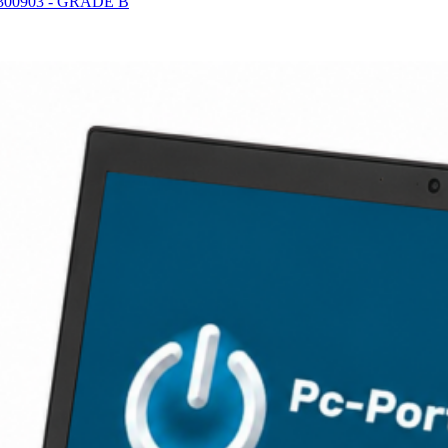
°300903 - GRADE B