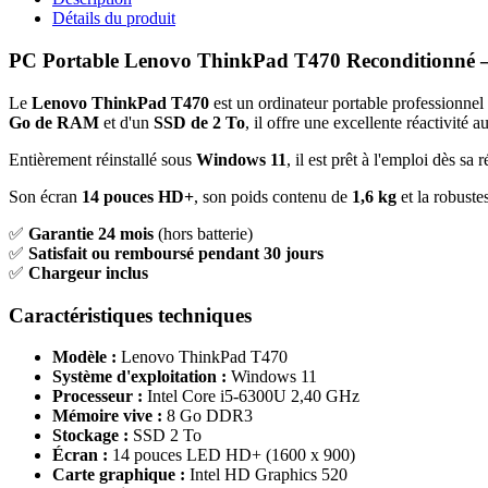
Détails du produit
PC Portable Lenovo ThinkPad T470 Reconditionné –
Le
Lenovo ThinkPad T470
est un ordinateur portable professionnel f
Go de RAM
et d'un
SSD de 2 To
, il offre une excellente réactivité a
Entièrement réinstallé sous
Windows 11
, il est prêt à l'emploi dès s
Son écran
14 pouces HD+
, son poids contenu de
1,6 kg
et la robuste
✅
Garantie 24 mois
(hors batterie)
✅
Satisfait ou remboursé pendant 30 jours
✅
Chargeur inclus
Caractéristiques techniques
Modèle :
Lenovo ThinkPad T470
Système d'exploitation :
Windows 11
Processeur :
Intel Core i5-6300U 2,40 GHz
Mémoire vive :
8 Go DDR3
Stockage :
SSD 2 To
Écran :
14 pouces LED HD+ (1600 x 900)
Carte graphique :
Intel HD Graphics 520