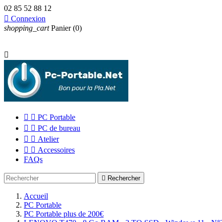
02 85 52 88 12

Connexion
shopping_cart
Panier
(0)



PC Portable


PC de bureau


Atelier


Accessoires
FAQs

Rechercher
Accueil
PC Portable
PC Portable plus de 200€