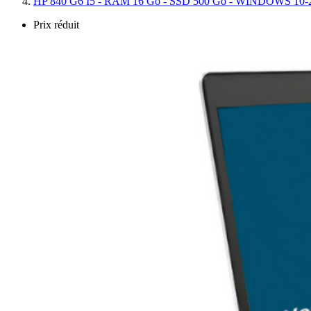
HP 840 G6 I5 - RAM 16 Go - SSD 500 Go - WINDOWS 10-
Prix réduit