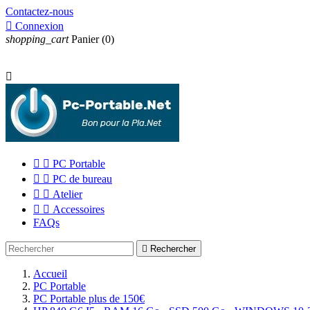
Contactez-nous

Connexion
shopping_cart
Panier
(0)



PC Portable


PC de bureau


Atelier


Accessoires
FAQs

Rechercher
Accueil
PC Portable
PC Portable plus de 150€