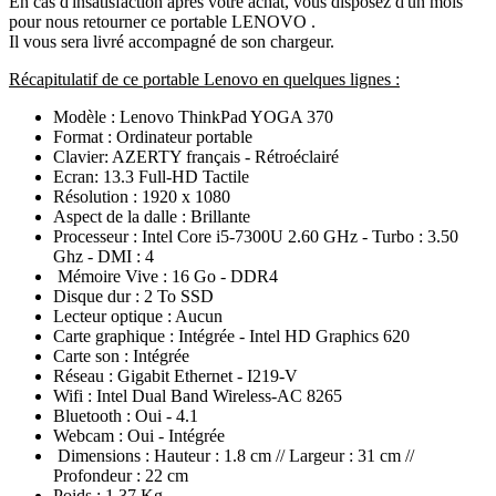
En cas d'insatisfaction après votre achat, vous disposez d'un mois
pour nous retourner ce portable LENOVO .
Il vous sera livré accompagné de son chargeur.
Récapitulatif de ce portable Lenovo en quelques lignes :
Modèle : Lenovo ThinkPad YOGA 370
Format : Ordinateur portable
Clavier: AZERTY français - Rétroéclairé
Ecran: 13.3 Full-HD Tactile
Résolution : 1920 x 1080
Aspect de la dalle : Brillante
Processeur : Intel Core i5-7300U 2.60 GHz - Turbo : 3.50
Ghz - DMI : 4
Mémoire Vive : 16 Go - DDR4
Disque dur : 2 To SSD
Lecteur optique : Aucun
Carte graphique : Intégrée - Intel HD Graphics 620
Carte son : Intégrée
Réseau : Gigabit Ethernet - I219-V
Wifi : Intel Dual Band Wireless-AC 8265
Bluetooth : Oui - 4.1
Webcam : Oui - Intégrée
Dimensions : Hauteur : 1.8 cm // Largeur : 31 cm //
Profondeur : 22 cm
Poids : 1,37 Kg