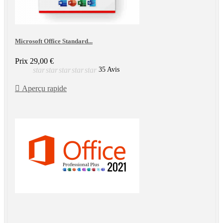
Microsoft Office Standard...
Prix
29,00 €
star
star
star
star
star
35 Avis

Aperçu rapide