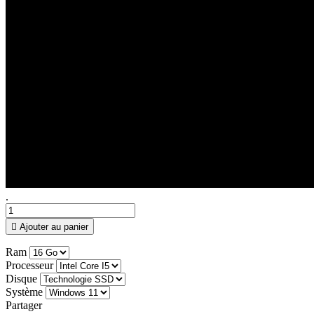
.

Ajouter au panier
Ram
Processeur
Disque
Système
Partager