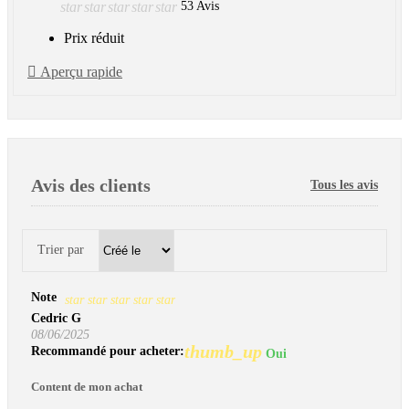
star
star
star
star
star
53 Avis
Prix réduit

Aperçu rapide
Avis des clients
Tous les avis
Trier par
Note
star
star
star
star
star
Cedric G
08/06/2025
thumb_up
Recommandé pour acheter:
Oui
Content de mon achat