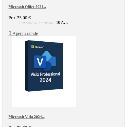
Microsoft Office 2021...
Prix
25,00 €
star
star
star
star
star
10 Avis

Aperçu rapide
Microsoft Visio 2024...