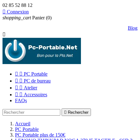
02 85 52 88 12

Connexion
shopping_cart
Panier
(0)
Blog



PC Portable


PC de bureau


Atelier


Accessoires
FAQs

Rechercher
Accueil
PC Portable
PC Portable plus de 150€