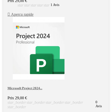
Prix
29,00 €
star
star
star
star
star
1 Avis

Aperçu rapide
Microsoft Project 2024...
Prix
29,00 €
star_border
star_border
star_border
star_border
0
Avis
star_border