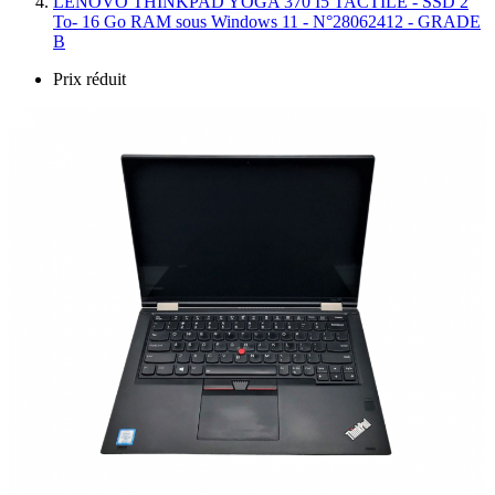
LENOVO THINKPAD YOGA 370 I5 TACTILE - SSD 2
To- 16 Go RAM sous Windows 11 - N°28062412 - GRADE
B
Prix réduit