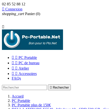
02 85 52 88 12

Connexion
shopping_cart
Panier
(0)



PC Portable


PC de bureau


Atelier


Accessoires
FAQs

Rechercher
Accueil
PC Portable
PC Portable plus de 150€