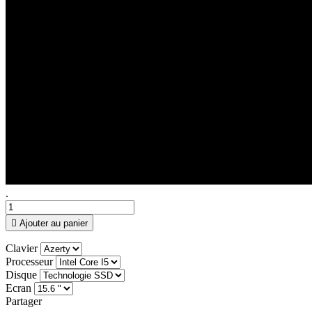
.

Ajouter au panier
Clavier
Processeur
Disque
Ecran
Partager