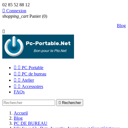
02 85 52 88 12

Connexion
shopping_cart
Panier
(0)
Blog



PC Portable


PC de bureau


Atelier


Accessoires
FAQs

Rechercher
Accueil
Blog
PC DE BUREAU