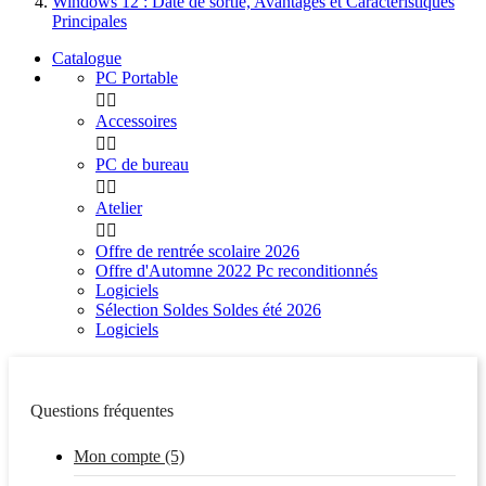
Windows 12 : Date de sortie, Avantages et Caractéristiques
Principales
Catalogue
PC Portable


Accessoires


PC de bureau


Atelier


Offre de rentrée scolaire 2026
Offre d'Automne 2022 Pc reconditionnés
Logiciels
Sélection Soldes Soldes été 2026
Logiciels
Questions fréquentes
Mon compte (5)