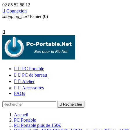
02 85 52 88 12

Connexion
shopping_cart
Panier
(0)



PC Portable


PC de bureau


Atelier


Accessoires
FAQs

Rechercher
Accueil
PC Portable
PC Portable plus de 150€