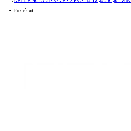
DELL E5495 AMD RYZEN 3 PRO - ram 8 go 250 go - WI
Prix réduit