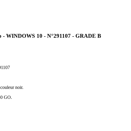
o - WINDOWS 10 - N°291107 - GRADE B
91107
couleur noir.
250 GO.