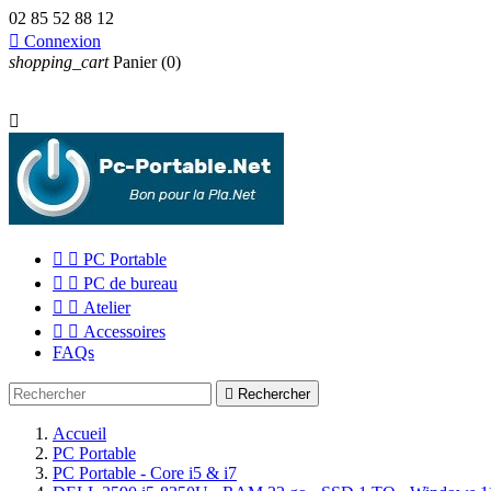
02 85 52 88 12

Connexion
shopping_cart
Panier
(0)



PC Portable


PC de bureau


Atelier


Accessoires
FAQs

Rechercher
Accueil
PC Portable
PC Portable - Core i5 & i7