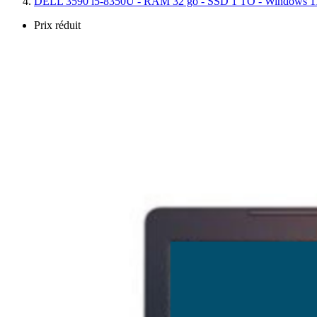
DELL 3590 i5-8350U - RAM 32 go - SSD 1 TO - Windows 1
Prix réduit