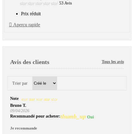
star
star
star
star
star
53 Avis
Prix réduit

Aperçu rapide
Avis des clients
Tous les avis
Trier par
Note
star
star
star
star
star
Bruno T.
09/04/2026
thumb_up
Recommandé pour acheter:
Oui
Je recommande