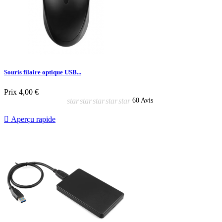
Souris filaire optique USB...
Prix
4,00 €
star
star
star
star
star
60 Avis

Aperçu rapide