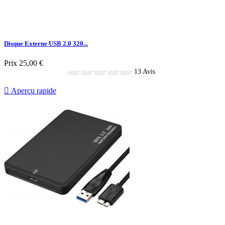
Disque Externe USB 2.0 320...
Prix
25,00 €
star
star
star
star
star
13 Avis

Aperçu rapide