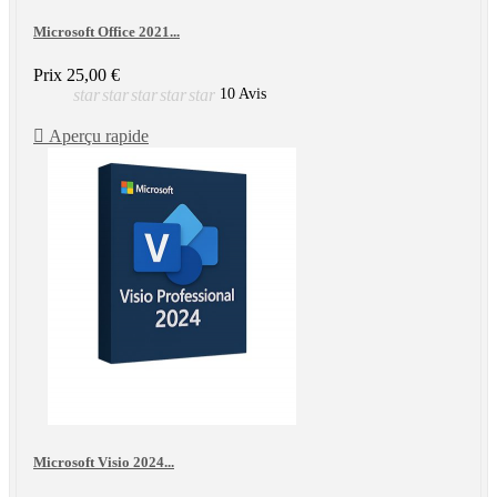
Microsoft Office 2021...
Prix
25,00 €
star
star
star
star
star
10 Avis

Aperçu rapide
Microsoft Visio 2024...