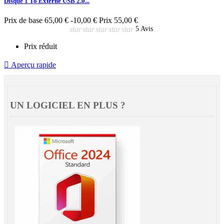
Disque 1 To Externe USB 2.0...
Prix de base
65,00 €
-10,00 €
Prix
55,00 €
star
star
star
star
star
5 Avis
Prix réduit

Aperçu rapide
UN LOGICIEL EN PLUS ?