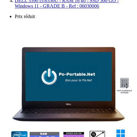
DELL 3590 i5-8350U - RAM 16 go - SSD 500 GO -
Windows 11 - GRADE B - Ref : 06030006
Prix réduit