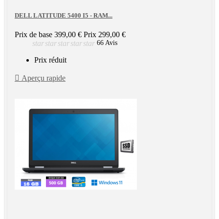
DELL LATITUDE 5400 I5 - RAM...
Prix de base
399,00 €
Prix
299,00 €
star
star
star
star
star
66 Avis
Prix réduit

Aperçu rapide