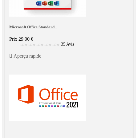
Microsoft Office Standard...
Prix
29,00 €
star
star
star
star
star
35 Avis

Aperçu rapide