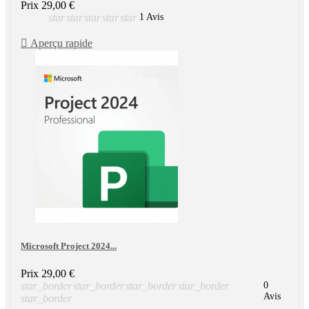
Prix
29,00 €
star
star
star
star
star
1 Avis

Aperçu rapide
Microsoft Project 2024...
Prix
29,00 €
star_border
star_border
star_border
star_border
0
Avis
star_border