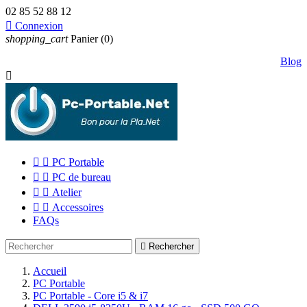
02 85 52 88 12

Connexion
shopping_cart
Panier
(0)
Blog



PC Portable


PC de bureau


Atelier


Accessoires
FAQs

Rechercher
Accueil
PC Portable
PC Portable - Core i5 & i7