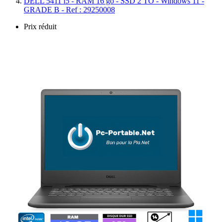
DELL 5411 i5 - RAM 16 go - SSD 2 TO - Windows 11 -
GRADE B - Ref : 29250008
Prix réduit