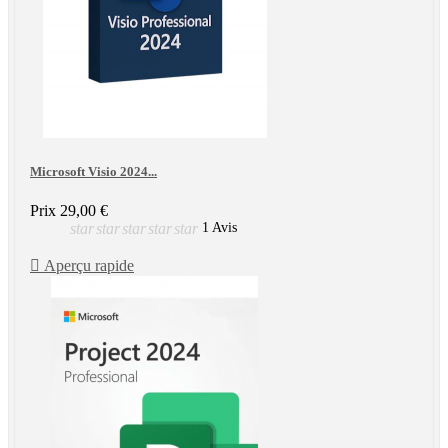
Microsoft Visio 2024...
Prix
29,00 €
star
star
star
star
star
1 Avis

Aperçu rapide