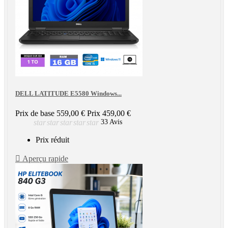
DELL LATITUDE E5580 Windows...
Prix de base
559,00 €
Prix
459,00 €
star
star
star
star
star
33 Avis
Prix réduit

Aperçu rapide