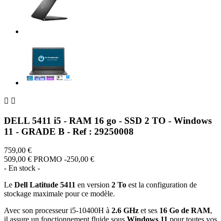


DELL 5411 i5 - RAM 16 go - SSD 2 TO - Windows
11 - GRADE B - Ref : 29250008
759,00 €
509,00 €
PROMO -250,00 €
- En stock -
Le
Dell Latitude 5411
en version
2 To
est la configuration de
stockage maximale pour ce modèle.
Avec son processeur i5-10400H à
2.6 GHz
et ses
16 Go de RAM
,
il assure un fonctionnement fluide sous
Windows 11
pour toutes vos