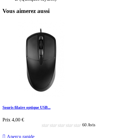
Vous aimerez aussi
Souris filaire optique USB...
Prix
4,00 €
star
star
star
star
star
60 Avis

Aperçu rapide