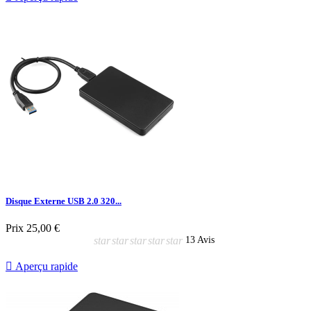
Disque Externe USB 2.0 320...
Prix
25,00 €
star
star
star
star
star
13 Avis

Aperçu rapide