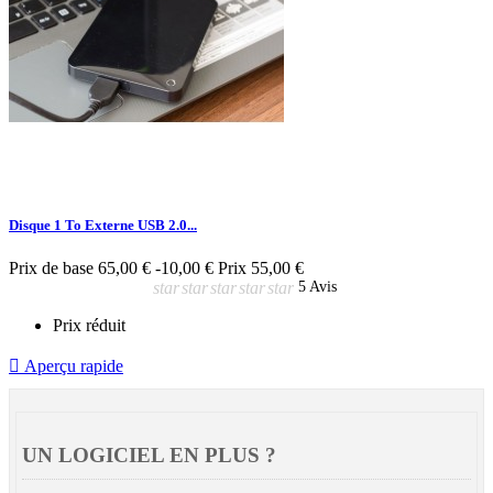
Disque 1 To Externe USB 2.0...
Prix de base
65,00 €
-10,00 €
Prix
55,00 €
star
star
star
star
star
5 Avis
Prix réduit

Aperçu rapide
UN LOGICIEL EN PLUS ?