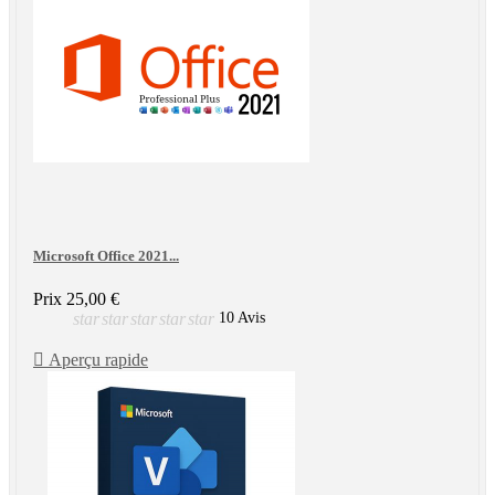
Microsoft Office 2021...
Prix
25,00 €
star
star
star
star
star
10 Avis

Aperçu rapide