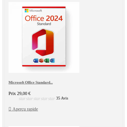
Microsoft Office Standard...
Prix
29,00 €
star
star
star
star
star
35 Avis

Aperçu rapide