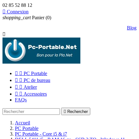
02 85 52 88 12

Connexion
shopping_cart
Panier
(0)
Blog



PC Portable


PC de bureau


Atelier


Accessoires
FAQs

Rechercher
Accueil
PC Portable
PC Portable - Core i5 & i7