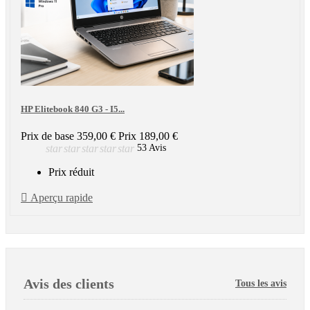
HP Elitebook 840 G3 - I5...
Prix de base
359,00 €
Prix
189,00 €
star
star
star
star
star
53 Avis
Prix réduit

Aperçu rapide
Avis des clients
Tous les avis