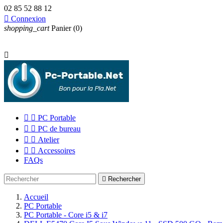
02 85 52 88 12

Connexion
shopping_cart
Panier
(0)



PC Portable


PC de bureau


Atelier


Accessoires
FAQs

Rechercher
Accueil
PC Portable
PC Portable - Core i5 & i7