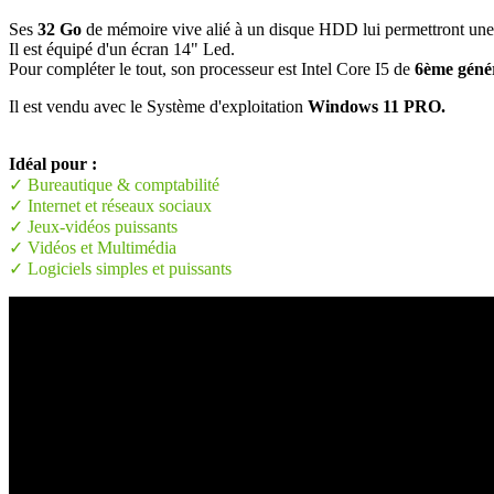
Ses
32 Go
de mémoire vive alié à un disque HDD lui permettront une u
Il est équipé d'un écran 14" Led.
Pour compléter le tout, son processeur est Intel Core I5 de
6ème géné
Il est vendu avec le Système d'exploitation
Windows 11 PRO.
Idéal pour :
✓ Bureautique & comptabilité
✓ Internet et réseaux sociaux
✓ Jeux-vidéos puissants
✓ Vidéos et Multimédia
✓ Logiciels simples et puissants