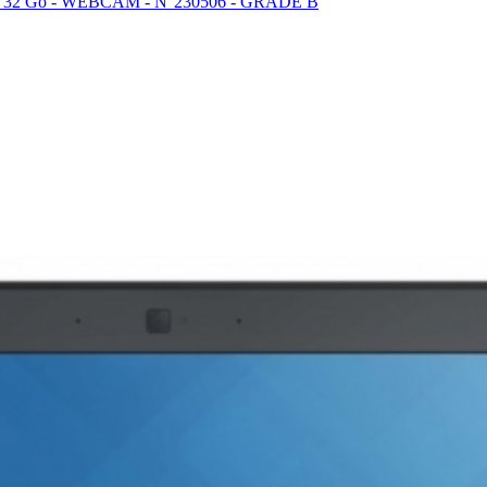
am 32 Go - WEBCAM - N°230506 - GRADE B