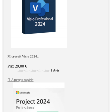
Microsoft Visio 2024...
Prix
29,00 €
star
star
star
star
star
1 Avis

Aperçu rapide