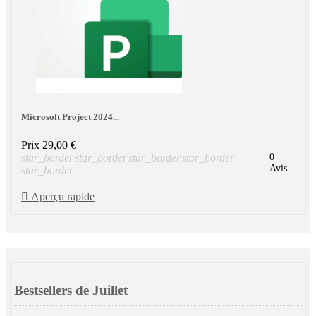
Microsoft Project 2024...
Prix
29,00 €
star_border
star_border
star_border
star_border
0
Avis
star_border

Aperçu rapide
Bestsellers de Juillet