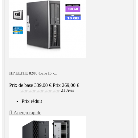
HP ELITE 8200 Core I5 -...
Prix de base
339,00 €
Prix
269,00 €
star
star
star
star
star
21 Avis
Prix réduit

Aperçu rapide