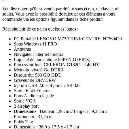
Veuillez noter qu'il est vendu par défaut sans écran, ni clavier, ni
souris. Vous avez la possibilité de rajouter ces éléments à votre
commande via les options figurant dans la fiche produit.
Récapitulatif de ce pc en quelques lignes :
PC Portable LENOVO M73 THINKCENTRE N°260420
Sous Windows 11 PRO
Antivirus
Navigateur Internet Firefox
Logiciel de bureautique (OPEN OFFICE)
Processeur Intel CELERON G1820T 2.4GHZ
Mémoire vive 8 Go DDR3
Disque dur 500 GO HDD
Graveur de DRVDRW
6 portS USB 2.0 et 4 ports USB 3.0
Sortie RJ45 Ethernet
Ports Audio en façade
Sortie VGA
2 display port
Dimensions
: Hauteur : 29 cm // Largeur : 9,3 cm //
Profondeur : 31,2 cm
Poids 7 kg
Dimensions : 36.0 x 17.5 x 41.7 cm