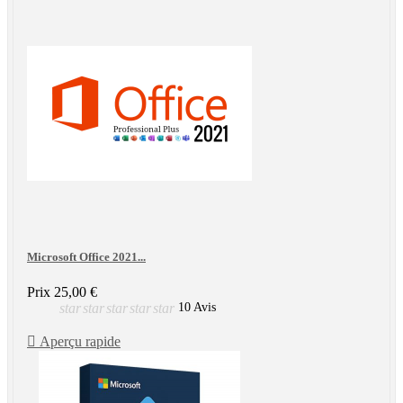
Microsoft Office 2021...
Prix
25,00 €
star
star
star
star
star
10 Avis

Aperçu rapide