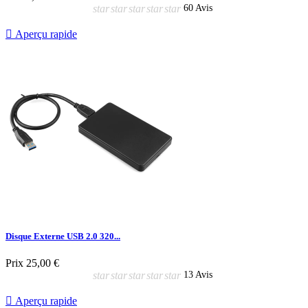
star
star
star
star
star
60 Avis

Aperçu rapide
Disque Externe USB 2.0 320...
Prix
25,00 €
star
star
star
star
star
13 Avis

Aperçu rapide