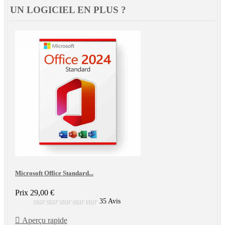
UN LOGICIEL EN PLUS ?
Microsoft Office Standard...
Prix
29,00 €
star
star
star
star
star
35 Avis

Aperçu rapide