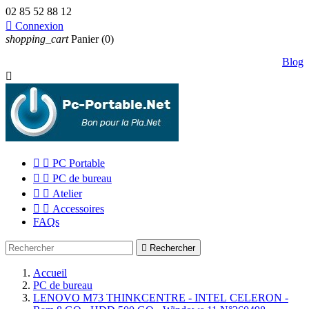
02 85 52 88 12

Connexion
shopping_cart
Panier
(0)
Blog



PC Portable


PC de bureau


Atelier


Accessoires
FAQs

Rechercher
Accueil
PC de bureau
LENOVO M73 THINKCENTRE - INTEL CELERON -