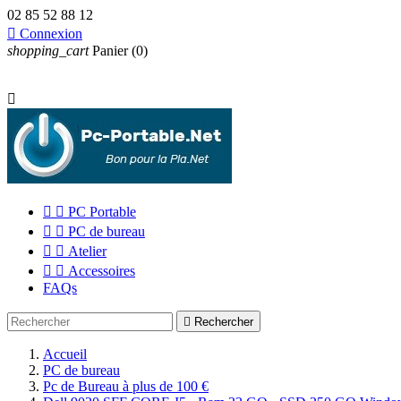
02 85 52 88 12

Connexion
shopping_cart
Panier
(0)



PC Portable


PC de bureau


Atelier


Accessoires
FAQs

Rechercher
Accueil
PC de bureau
Pc de Bureau à plus de 100 €