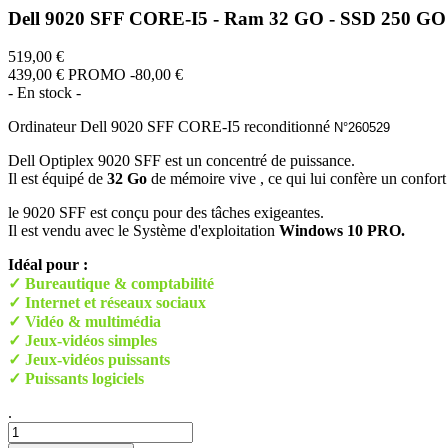
Dell 9020 SFF CORE-I5 - Ram 32 GO - SSD 250 G
519,00 €
439,00 €
PROMO -80,00 €
- En stock -
Ordinateur D
ell 9020 SFF CORE-I5 reconditionné
N°260529
Dell Optiplex 9020 SFF est un concentré de puissance.
Il est équipé de
32 Go
de mémoire vive , ce qui lui confère un confort
le 9020 SFF est conçu pour des tâches exigeantes.
Il est vendu avec le Système d'exploitation
Windows 10 PRO.
Idéal pour :
✓ Bureautique & comptabilité
✓ Internet et réseaux sociaux
✓ Vidéo & multimédia
✓ Jeux-vidéos simples
✓ Jeux-vidéos puissants
✓ Puissants logiciels
.