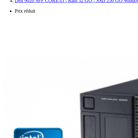
Dell 9020 SFF CORE-I5 - Ram 32 GO - SSD 250 GO Wind
Prix réduit