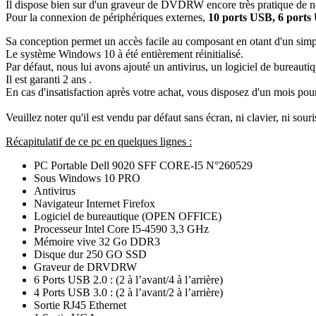
Il dispose bien sur d'un graveur de DVDRW encore très pratique de no
Pour la connexion de périphériques externes,
10 ports USB, 6 ports 
Sa conception permet un accès facile au composant en otant d'un simple
Le système Windows 10 à été entièrement réinitialisé.
Par défaut, nous lui avons ajouté un antivirus, un logiciel de bureauti
Il est garanti 2 ans .
En cas d'insatisfaction après votre achat, vous disposez d'un mois po
Veuillez noter qu'il est vendu par défaut sans écran, ni clavier, ni sou
Récapitulatif de ce pc en quelques lignes :
PC Portable
Dell 9020 SFF CORE-I5
N°260529
Sous Windows 10 PRO
Antivirus
Navigateur Internet Firefox
Logiciel de bureautique (OPEN OFFICE)
Processeur Intel Core
I5-4590
3,3 GHz
Mémoire vive 32 Go DDR3
Disque dur 250 GO SSD
Graveur de DRVDRW
6 Ports USB 2.0 : (2 à l’avant/4 à l’arrière)
4 Ports USB 3.0 : (2 à l’avant/2 à l’arrière)
Sortie RJ45 Ethernet