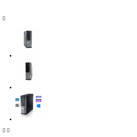


