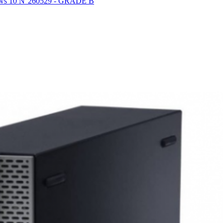
ows 10 N°260529 - GRADE B