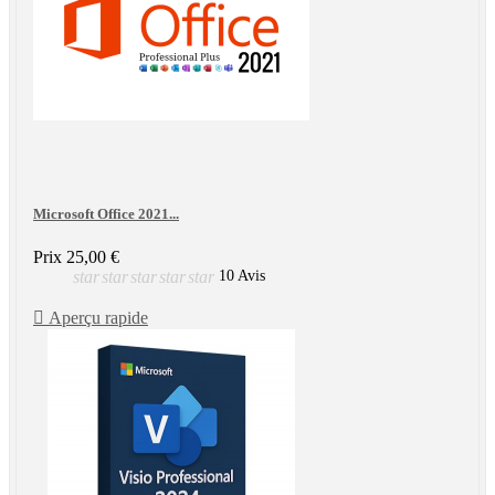
Microsoft Office 2021...
Prix
25,00 €
star
star
star
star
star
10 Avis

Aperçu rapide