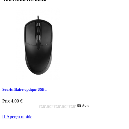
Souris filaire optique USB...
Prix
4,00 €
star
star
star
star
star
60 Avis

Aperçu rapide