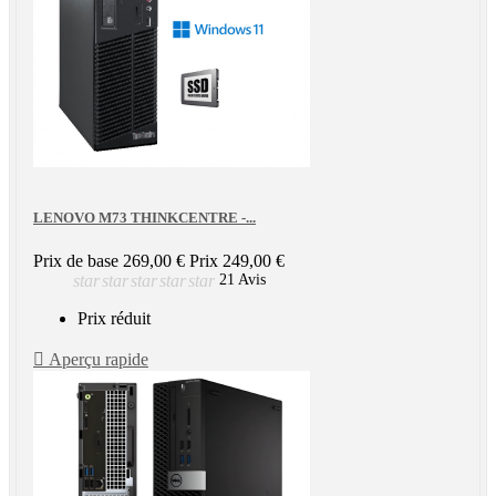
LENOVO M73 THINKCENTRE -...
Prix de base
269,00 €
Prix
249,00 €
star
star
star
star
star
21 Avis
Prix réduit

Aperçu rapide