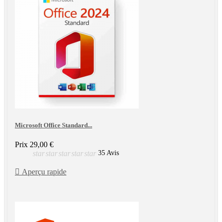
Microsoft Office Standard...
Prix
29,00 €
star
star
star
star
star
35 Avis

Aperçu rapide