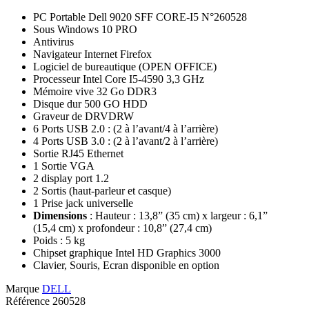
PC Portable
Dell 9020 SFF CORE-I5
N°260528
Sous Windows 10 PRO
Antivirus
Navigateur Internet Firefox
Logiciel de bureautique (OPEN OFFICE)
Processeur Intel Core
I5-4590
3,3 GHz
Mémoire vive 32 Go DDR3
Disque dur 500 GO HDD
Graveur de DRVDRW
6 Ports USB 2.0 : (2 à l’avant/4 à l’arrière)
4 Ports USB 3.0 : (2 à l’avant/2 à l’arrière)
Sortie RJ45 Ethernet
1 Sortie VGA
2 display port 1.2
2 Sortis (haut-parleur et casque)
1 Prise jack universelle
Dimensions
: Hauteur : 13,8” (35 cm) x largeur : 6,1”
(15,4 cm) x profondeur : 10,8” (27,4 cm)
Poids : 5 kg
Chipset graphique Intel HD Graphics 3000
Clavier, Souris, Ecran disponible en option
Marque
DELL
Référence
260528