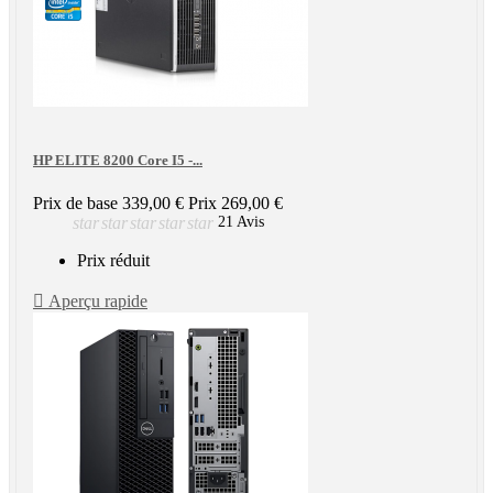
HP ELITE 8200 Core I5 -...
Prix de base
339,00 €
Prix
269,00 €
star
star
star
star
star
21 Avis
Prix réduit

Aperçu rapide