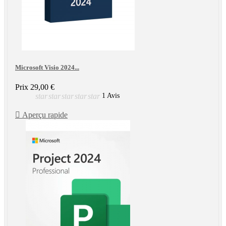
Microsoft Visio 2024...
Prix
29,00 €
star
star
star
star
star
1 Avis

Aperçu rapide