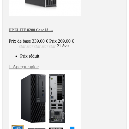
HP ELITE 8200 Core I5 -...
Prix de base
339,00 €
Prix
269,00 €
star
star
star
star
star
21 Avis
Prix réduit

Aperçu rapide