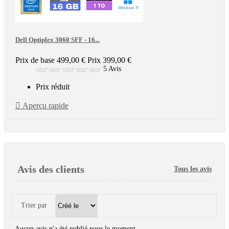
Dell Optiplex 3060 SFF - 16...
Prix de base
499,00 €
Prix
399,00 €
star
star
star
star
star
5 Avis
Prix réduit

Aperçu rapide
Avis des clients
Tous les avis
Trier par
Aucun avis n'a été publié pour le moment.