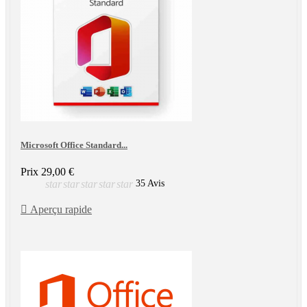
Microsoft Office Standard...
Prix
29,00 €
star
star
star
star
star
35 Avis

Aperçu rapide