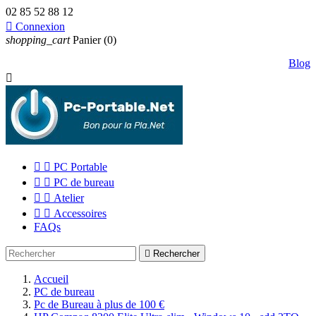
02 85 52 88 12

Connexion
shopping_cart
Panier
(0)
Blog



PC Portable


PC de bureau


Atelier


Accessoires
FAQs

Rechercher
Accueil
PC de bureau
Pc de Bureau à plus de 100 €