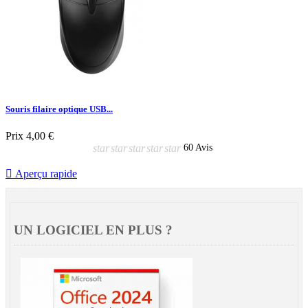
Souris filaire optique USB...
Prix
4,00 €
star
star
star
star
star
60 Avis

Aperçu rapide
UN LOGICIEL EN PLUS ?