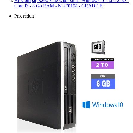
HP Compaq 8200 Elite Ultra-slim - Windows 10 - sdd 2TO -
Core I3 - 8 Go RAM - N°270104 - GRADE B
Prix réduit