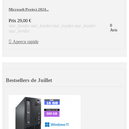
Microsoft Project 2024...
Prix
29,00 €
star_border
star_border
star_border
star_border
0
Avis
star_border

Aperçu rapide
Bestsellers de Juillet