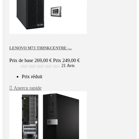
LENOVO M73 THINKCENTRE -...
Prix de base
269,00 €
Prix
249,00 €
star
star
star
star
star
21 Avis
Prix réduit

Aperçu rapide