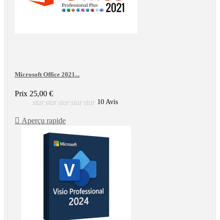
Microsoft Office 2021...
Prix
25,00 €
star
star
star
star
star
10 Avis

Aperçu rapide