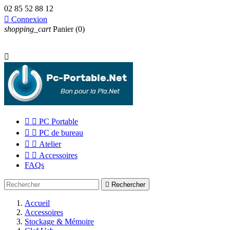
02 85 52 88 12

Connexion
shopping_cart
Panier
(0)



PC Portable


PC de bureau


Atelier


Accessoires
FAQs

Rechercher
Accueil
Accessoires
Stockage & Mémoire