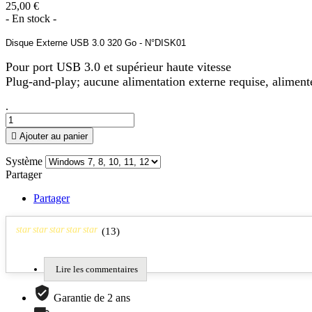
25,00 €
- En stock -
Disque Externe USB 3.0 320 Go - N°DISK01
Pour port USB 3.0 et supérieur haute vitesse
Plug-and-play; aucune alimentation externe requise, alimen
.

Ajouter au panier
Système
Partager
Partager
star
star
star
star
star
(
13
)
Lire les commentaires
Garantie de 2 ans