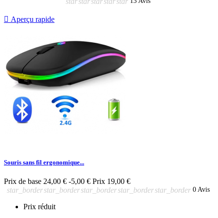
star
star
star
star
star
13 Avis

Aperçu rapide
Souris sans fil ergonomique...
Prix de base
24,00 €
-5,00 €
Prix
19,00 €
star_border
star_border
star_border
star_border
star_border
0 Avis
Prix réduit