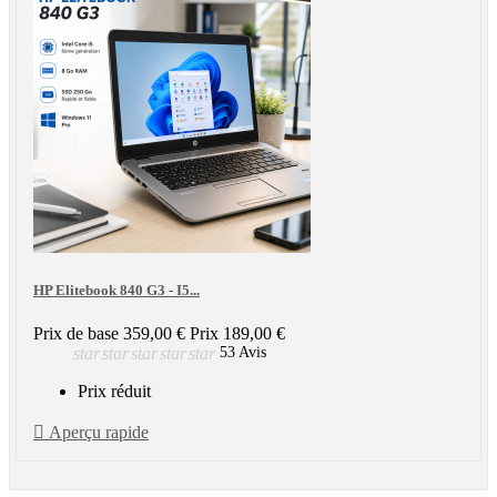
HP Elitebook 840 G3 - I5...
Prix de base
359,00 €
Prix
189,00 €
star
star
star
star
star
53 Avis
Prix réduit

Aperçu rapide