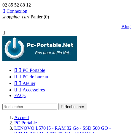
02 85 52 88 12

Connexion
shopping_cart
Panier
(0)
Blog



PC Portable


PC de bureau


Atelier


Accessoires
FAQs

Rechercher
Accueil
PC Portable
LENOVO L570 I5 - RAM 32 Go - SSD 500 GO -