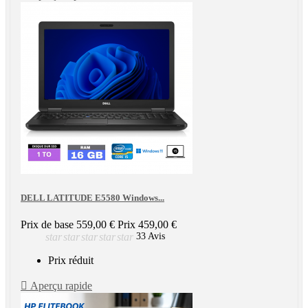
DELL LATITUDE E5580 Windows...
Prix de base
559,00 €
Prix
459,00 €
star
star
star
star
star
33 Avis
Prix réduit

Aperçu rapide