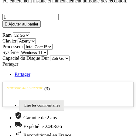
PC entièrement installé et immédiatement utilisable dès réception.
.

Ajouter au panier
Ram
Clavier
Processeur
Système
Capacité du Disque Dur
Partager
Partager
star
star
star
star
star
(
3
)
Lire les commentaires
Garantie de 2 ans
Expédié le 24/08/26
Reconditionné en France