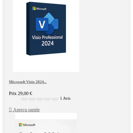
Microsoft Visio 2024...
Prix
29,00 €
star
star
star
star
star
1 Avis

Aperçu rapide