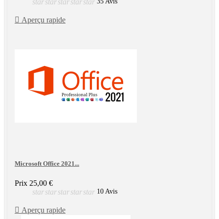
star
star
star
star
star
35 Avis

Aperçu rapide
Microsoft Office 2021...
Prix
25,00 €
star
star
star
star
star
10 Avis

Aperçu rapide