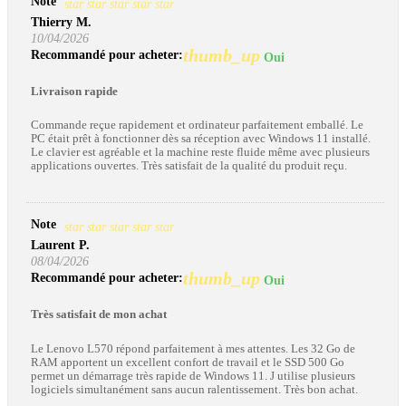
Note
star
star
star
star
star
Thierry M.
10/04/2026
thumb_up
Recommandé pour acheter:
Oui
Livraison rapide
Commande reçue rapidement et ordinateur parfaitement emballé. Le
PC était prêt à fonctionner dès sa réception avec Windows 11 installé.
Le clavier est agréable et la machine reste fluide même avec plusieurs
applications ouvertes. Très satisfait de la qualité du produit reçu.
Note
star
star
star
star
star
Laurent P.
08/04/2026
thumb_up
Recommandé pour acheter:
Oui
Très satisfait de mon achat
Le Lenovo L570 répond parfaitement à mes attentes. Les 32 Go de
RAM apportent un excellent confort de travail et le SSD 500 Go
permet un démarrage très rapide de Windows 11. J utilise plusieurs
logiciels simultanément sans aucun ralentissement. Très bon achat.