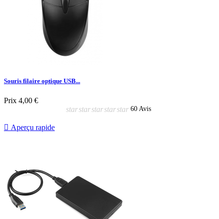
Souris filaire optique USB...
Prix
4,00 €
star
star
star
star
star
60 Avis

Aperçu rapide