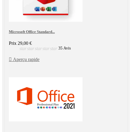
Microsoft Office Standard...
Prix
29,00 €
star
star
star
star
star
35 Avis

Aperçu rapide