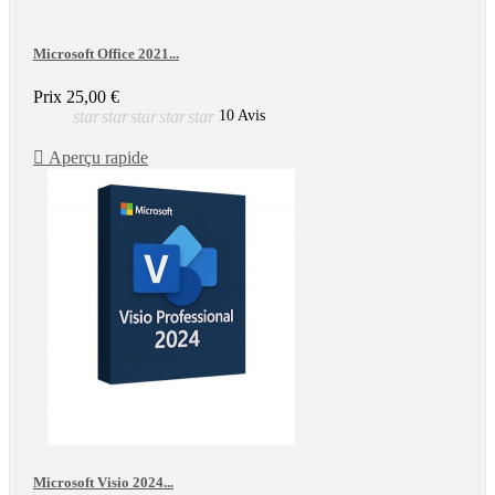
Microsoft Office 2021...
Prix
25,00 €
star
star
star
star
star
10 Avis

Aperçu rapide
Microsoft Visio 2024...