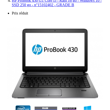
HP Probook 430 G1 Core i5 - Ram 16 go - Windows 10 -
SSD 250 go - n°15102402 - GRADE B
Prix réduit