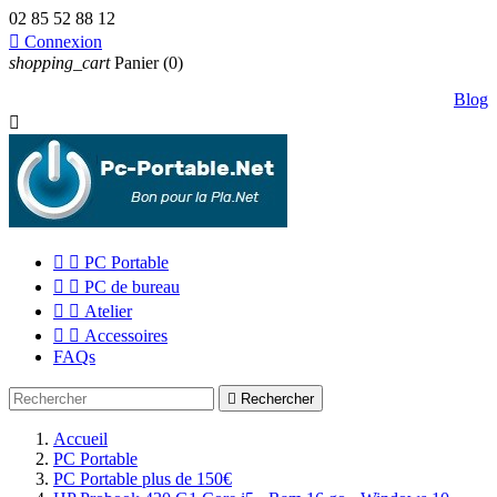
02 85 52 88 12

Connexion
shopping_cart
Panier
(0)
Blog



PC Portable


PC de bureau


Atelier


Accessoires
FAQs

Rechercher
Accueil
PC Portable
PC Portable plus de 150€