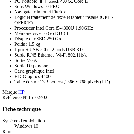
PC Portable
Core i5
HP Probook 430 G1
Sous Windows 10 PRO
Navigateur Internet Firefox
Logiciel traitement de texte et tableur installé (OPEN
OFFICE)
Processeur Intel Core i5-4300U 1.90GHz
Mémoire vive 16 Go DDR3
Disque dur SSD 250 Go
Poids : 1.5 kg
1 portS USB 2.0 et 2 ports USB 3.0
Sortie RJ45 Ethernet, Wi-Fi 802.11b/g
Sortie VGA
Sortie Displayport
Carte graphique Intel
HD Graphics 4400
Taille écran : 13,3 pouces ,1366 x 768 pixels (HD)
Marque
HP
Référence
N°15102402
Fiche technique
Système d'exploitation
Windows 10
Ram