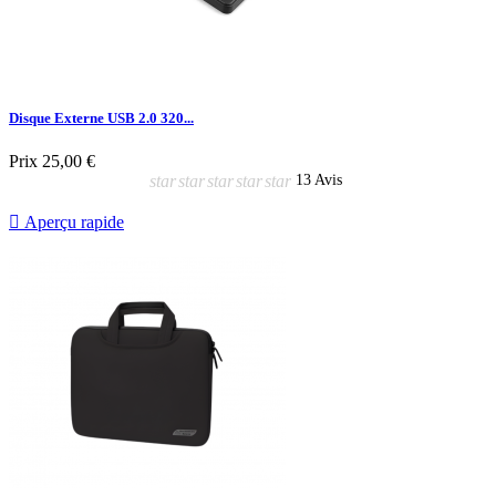
Disque Externe USB 2.0 320...
Prix
25,00 €
star
star
star
star
star
13 Avis

Aperçu rapide