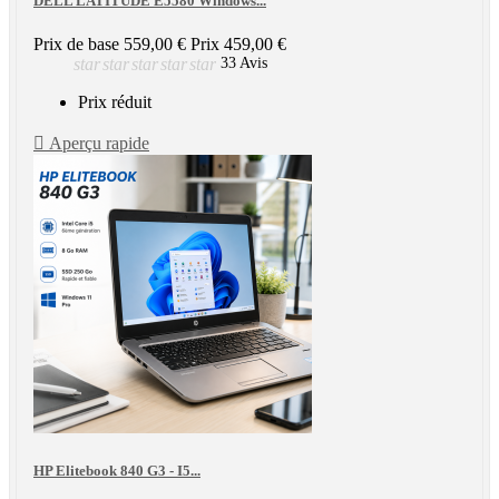
DELL LATITUDE E5580 Windows...
Prix de base
559,00 €
Prix
459,00 €
star
star
star
star
star
33 Avis
Prix réduit

Aperçu rapide
HP Elitebook 840 G3 - I5...