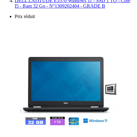
DELL LATITUDE E5570 Windows 11 - SSD 1 TO - Core
I5 - Ram 32 Go - N°1309202404 - GRADE B
Prix réduit