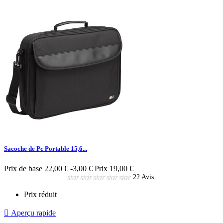
Sacoche de Pc Portable 15,6...
Prix de base
22,00 €
-3,00 €
Prix
19,00 €
star
star
star
star
star
22 Avis
Prix réduit

Aperçu rapide