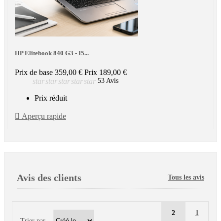
HP Elitebook 840 G3 - I5...
Prix de base
359,00 €
Prix
189,00 €
star
star
star
star
star
53 Avis
Prix réduit

Aperçu rapide
Avis des clients
Tous les avis
2
1
Trier par