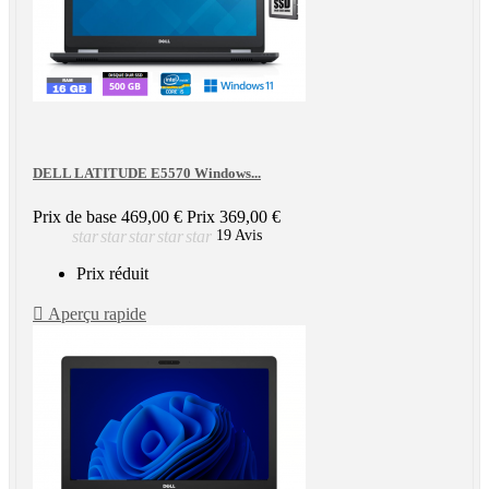
DELL LATITUDE E5570 Windows...
Prix de base
469,00 €
Prix
369,00 €
star
star
star
star
star
19 Avis
Prix réduit

Aperçu rapide