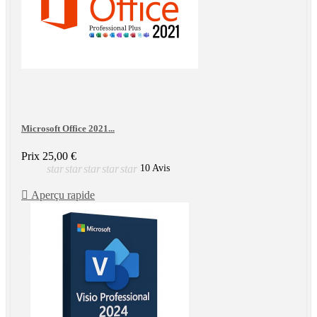
Microsoft Office 2021...
Prix
25,00 €
star
star
star
star
star
10 Avis

Aperçu rapide