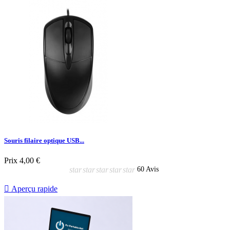
Souris filaire optique USB...
Prix
4,00 €
star
star
star
star
star
60 Avis

Aperçu rapide