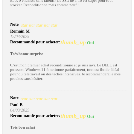
E5570 encaisse sans ralentir. Le SSD de 1 To est super pour tout
stocker. Reconditionné mais comme neuf !
Note
star
star
star
star
star
Romain M
12/03/2025
thumb_up
Recommandé pour acheter:
Oui
Très bonne surprise
C’est mon premier achat reconditionné et je suis ravi. Le DELL est
puissant, Windows 11 fonctionne parfaitement, tout est fluide. Idéal
pour du télétravail ou des tâches intensives. Je recommanderai à mes
proches sans hésiter.
Note
star
star
star
star
star
Paul B.
04/03/2025
thumb_up
Recommandé pour acheter:
Oui
Très bon achat