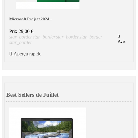
Microsoft Project 2024...
Prix
29,00 €
star_border
star_border
star_border
star_border
0
Avis
star_border

Aperçu rapide
Best Sellers de Juillet