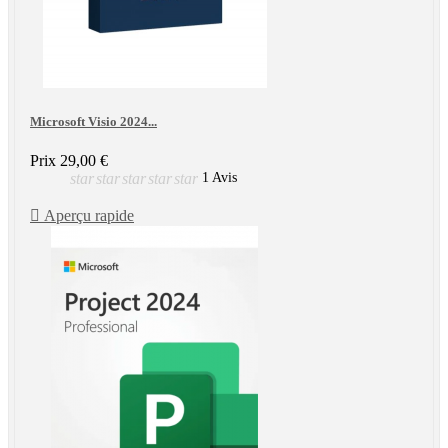
Microsoft Visio 2024...
Prix
29,00 €
star
star
star
star
star
1 Avis

Aperçu rapide