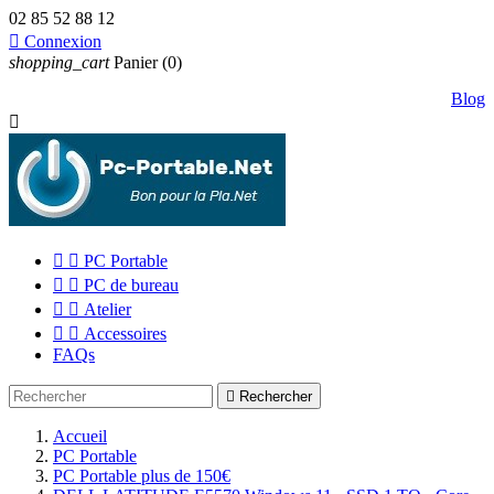
02 85 52 88 12

Connexion
shopping_cart
Panier
(0)
Blog



PC Portable


PC de bureau


Atelier


Accessoires
FAQs

Rechercher
Accueil
PC Portable
PC Portable plus de 150€