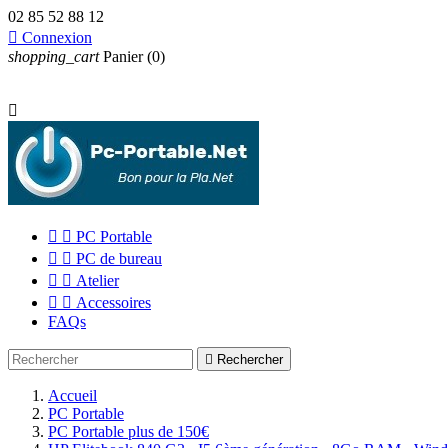
02 85 52 88 12

Connexion
shopping_cart
Panier
(0)



PC Portable


PC de bureau


Atelier


Accessoires
FAQs

Rechercher
Accueil
PC Portable
PC Portable plus de 150€