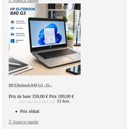

Aperçu rapide
HP Elitebook 840 G3 - I5...
Prix de base
359,00 €
Prix
189,00 €
star
star
star
star
star
53 Avis
Prix réduit

Aperçu rapide