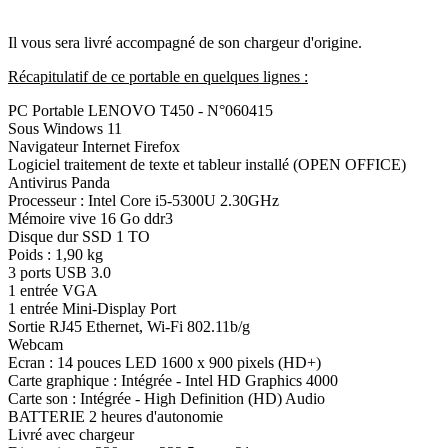
Il vous sera livré accompagné de son chargeur d'origine.
Récapitulatif de ce portable en quelques lignes :
PC Portable LENOVO T450 - N°060415
Sous Windows 11
Navigateur Internet Firefox
Logiciel traitement de texte et tableur installé (OPEN OFFICE)
Antivirus Panda
Processeur : Intel Core i5-5300U 2.30GHz
Mémoire vive 16 Go ddr3
Disque dur SSD 1 TO
Poids : 1,90 kg
3 ports USB 3.0
1 entrée VGA
1 entrée Mini-Display Port
Sortie RJ45 Ethernet, Wi-Fi 802.11b/g
Webcam
Ecran : 14 pouces LED 1600 x 900 pixels (HD+)
Carte graphique : Intégrée - Intel HD Graphics 4000
Carte son : Intégrée - High Definition (HD) Audio
BATTERIE 2 heures d'autonomie
Livré avec chargeur