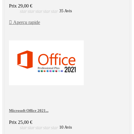
Prix
29,00 €
star
star
star
star
star
35 Avis

Aperçu rapide
Microsoft Office 2021...
Prix
25,00 €
star
star
star
star
star
10 Avis