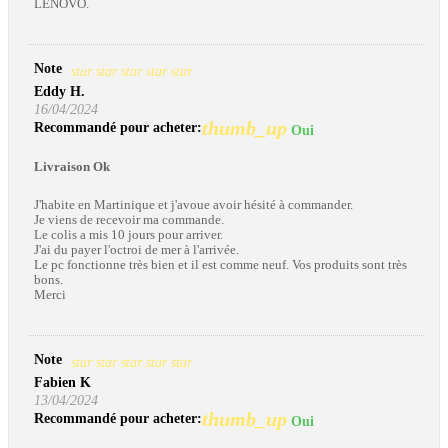
LENOVO.
Note
star
star
star
star
star
Eddy H.
16/04/2024
thumb_up
Recommandé pour acheter:
Oui
Livraison Ok
J'habite en Martinique et j'avoue avoir hésité à commander.
Je viens de recevoir ma commande.
Le colis a mis 10 jours pour arriver.
J'ai du payer l'octroi de mer à l'arrivée.
Le pc fonctionne très bien et il est comme neuf. Vos produits sont très
bons.
Merci
Note
star
star
star
star
star
Fabien K
13/04/2024
thumb_up
Recommandé pour acheter:
Oui