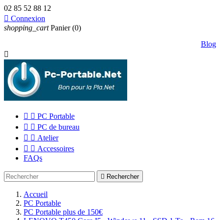
02 85 52 88 12

Connexion
shopping_cart
Panier
(0)
Blog



PC Portable


PC de bureau


Atelier


Accessoires
FAQs

Rechercher
Accueil
PC Portable
PC Portable plus de 150€