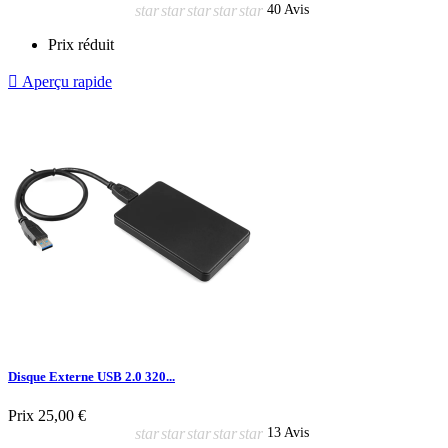
star
star
star
star
star
40 Avis
Prix réduit

Aperçu rapide
Disque Externe USB 2.0 320...
Prix
25,00 €
star
star
star
star
star
13 Avis