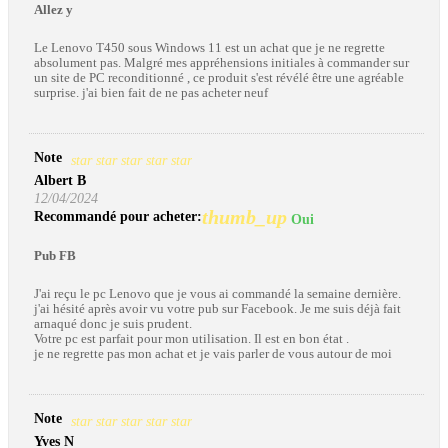
Allez y
Le Lenovo T450 sous Windows 11 est un achat que je ne regrette
absolument pas. Malgré mes appréhensions initiales à commander sur
un site de PC reconditionné , ce produit s'est révélé être une agréable
surprise. j'ai bien fait de ne pas acheter neuf
Note
star
star
star
star
star
Albert B
12/04/2024
thumb_up
Recommandé pour acheter:
Oui
Pub FB
J'ai reçu le pc Lenovo que je vous ai commandé la semaine dernière.
j'ai hésité après avoir vu votre pub sur Facebook. Je me suis déjà fait
arnaqué donc je suis prudent.
Votre pc est parfait pour mon utilisation. Il est en bon état .
je ne regrette pas mon achat et je vais parler de vous autour de moi
Note
star
star
star
star
star
Yves N