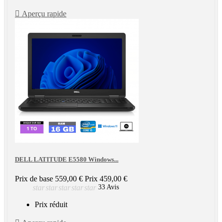

Aperçu rapide
DELL LATITUDE E5580 Windows...
Prix de base
559,00 €
Prix
459,00 €
star
star
star
star
star
33 Avis
Prix réduit