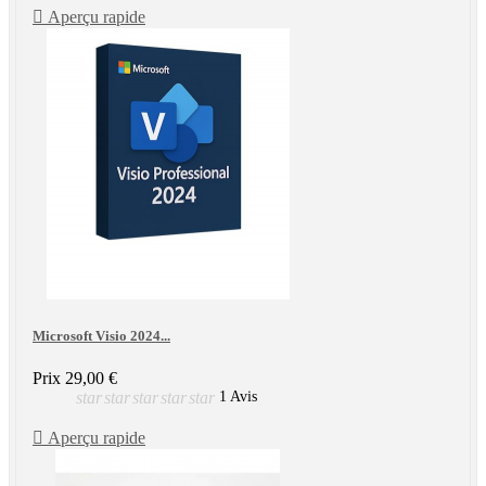

Aperçu rapide
Microsoft Visio 2024...
Prix
29,00 €
star
star
star
star
star
1 Avis

Aperçu rapide