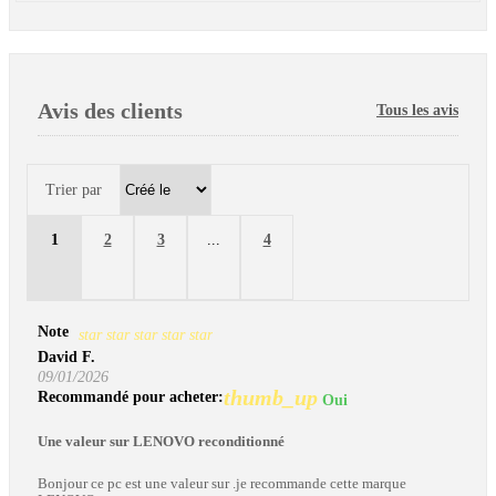
Avis des clients
Tous les avis
Trier par
1
2
3
...
4
Note
star
star
star
star
star
David F.
09/01/2026
thumb_up
Recommandé pour acheter:
Oui
Une valeur sur LENOVO reconditionné
Bonjour ce pc est une valeur sur .je recommande cette marque