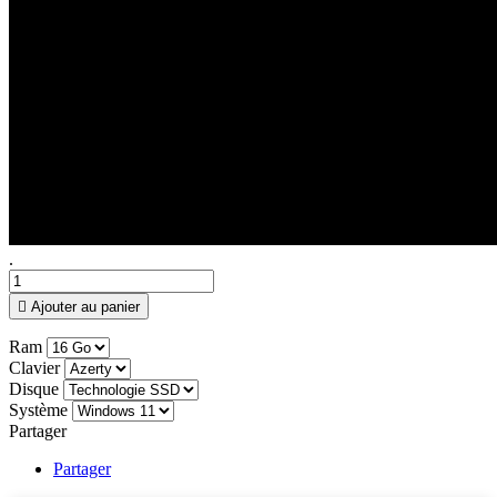
.

Ajouter au panier
Ram
Clavier
Disque
Système
Partager
Partager