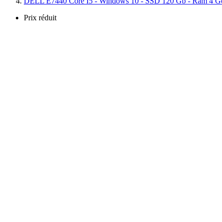
DELL E7440 Core I5 - Windows 10 - SSD 120 Gb - Ram 4 
Prix réduit