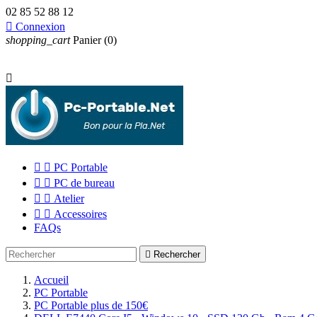
02 85 52 88 12

Connexion
shopping_cart
Panier
(0)



PC Portable


PC de bureau


Atelier


Accessoires
FAQs

Rechercher
Accueil
PC Portable
PC Portable plus de 150€