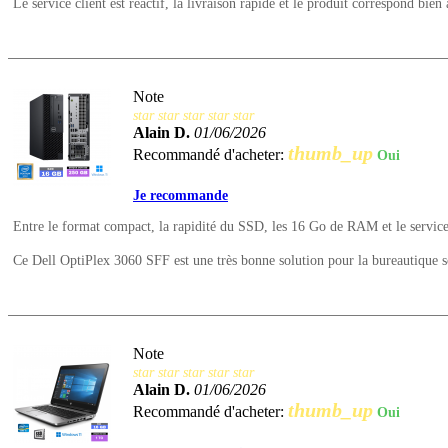
Le service client est réactif, la livraison rapide et le produit correspond bien 
Note
star
star
star
star
star
Alain D.
01/06/2026
thumb_up
Recommandé d'acheter:
Oui
Je recommande
Entre le format compact, la rapidité du SSD, les 16 Go de RAM et le service cli
Ce Dell OptiPlex 3060 SFF est une très bonne solution pour la bureautique
Note
star
star
star
star
star
Alain D.
01/06/2026
thumb_up
Recommandé d'acheter:
Oui