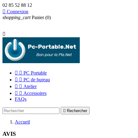
02 85 52 88 12

Connexion
shopping_cart
Panier
(0)



PC Portable


PC de bureau


Atelier


Accessoires
FAQs

Rechercher
Accueil
AVIS