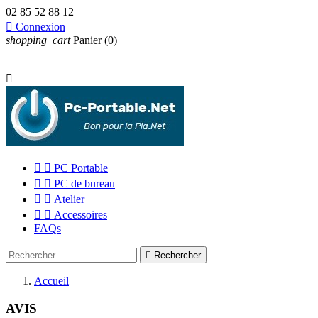
02 85 52 88 12

Connexion
shopping_cart
Panier
(0)



PC Portable


PC de bureau


Atelier


Accessoires
FAQs

Rechercher
Accueil
AVIS