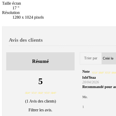
Taille écran
17 "
Résolution
1280 x 1024 pixels
Avis des clients
Trier par
Résumé
Note
star
star
star
sta
lxbfYeaa
5
20/04/2026
Recommandé pour ac
star
star
star
star
star
Mr.
(1 Avis des clients)
1
Filtrer les avis.