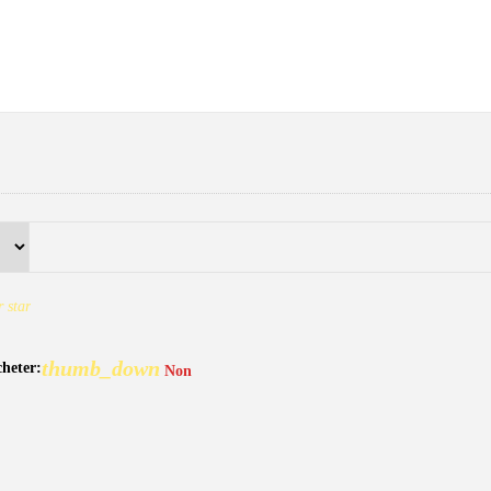
r
star
thumb_down
heter:
Non