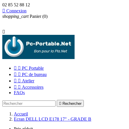
02 85 52 88 12

Connexion
shopping_cart
Panier
(0)



PC Portable


PC de bureau


Atelier


Accessoires
FAQs

Rechercher
Accueil
Ecran DELL LCD E178 17" - GRADE B
Prix réduit