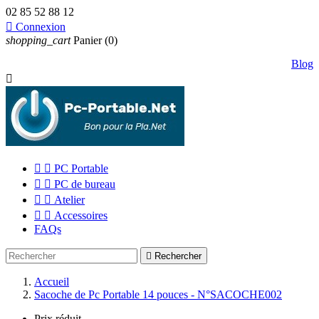
02 85 52 88 12

Connexion
shopping_cart
Panier
(0)
Blog



PC Portable


PC de bureau


Atelier


Accessoires
FAQs

Rechercher
Accueil
Sacoche de Pc Portable 14 pouces - N°SACOCHE002
Prix réduit