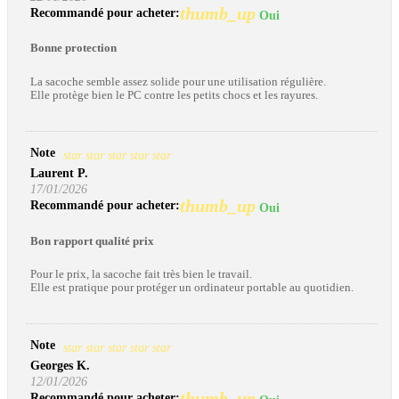
thumb_up
Recommandé pour acheter:
Oui
Bonne protection
La sacoche semble assez solide pour une utilisation régulière.
Elle protège bien le PC contre les petits chocs et les rayures.
Note
star
star
star
star
star
Laurent P.
17/01/2026
thumb_up
Recommandé pour acheter:
Oui
Bon rapport qualité prix
Pour le prix, la sacoche fait très bien le travail.
Elle est pratique pour protéger un ordinateur portable au quotidien.
Note
star
star
star
star
star
Georges K.
12/01/2026
thumb_up
Recommandé pour acheter: