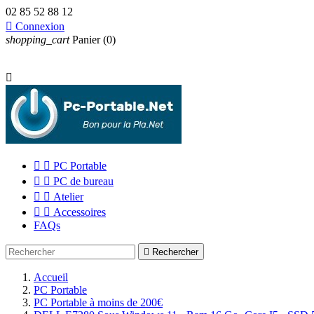
02 85 52 88 12

Connexion
shopping_cart
Panier
(0)



PC Portable


PC de bureau


Atelier


Accessoires
FAQs

Rechercher
Accueil
PC Portable
PC Portable à moins de 200€