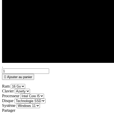
.

Ajouter au panier
Ram
Clavier
Processeur
Disque
Système
Partager