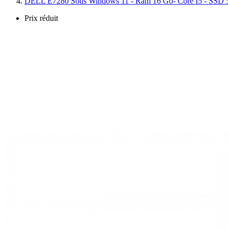
DELL E7280 Sous Windows 11 - Ram 16 Go- Core I5 - SSD 
Prix réduit