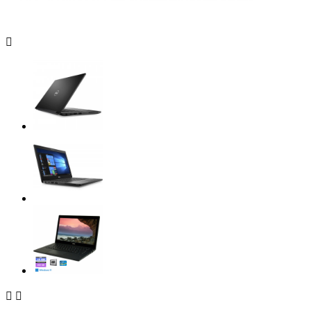


