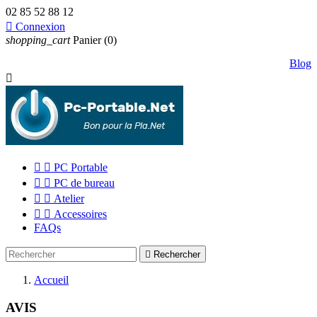
02 85 52 88 12

Connexion
shopping_cart
Panier
(0)
Blog



PC Portable


PC de bureau


Atelier


Accessoires
FAQs

Rechercher
Accueil
AVIS