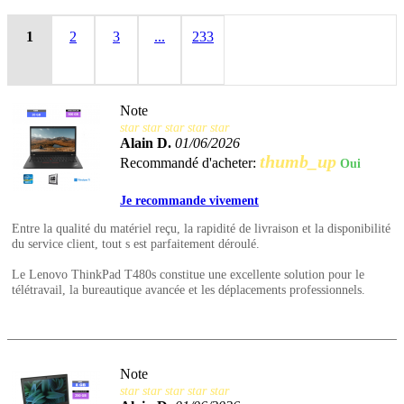
1
2
3
...
233
Note
star
star
star
star
star
Alain D.
01/06/2026
thumb_up
Recommandé d'acheter:
Oui
Je recommande vivement
Entre la qualité du matériel reçu, la rapidité de livraison et la disponibilité
du service client, tout s est parfaitement déroulé.
Le Lenovo ThinkPad T480s constitue une excellente solution pour le
télétravail, la bureautique avancée et les déplacements professionnels.
Note
star
star
star
star
star