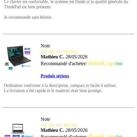
Le clavier est confortable, le système est fluide et la qualité générale du
ThinkPad est bien présente.
Je recommande sans hésiter.
Note
star
star
star
star
star
Mathieu C.
28/05/2026
thumb_up
Recommandé d'acheter:
Oui
Produit sérieux
Ordinateur conforme à la description, compact et facile à utiliser.
La livraison a été rapide et le matériel était bien protégé.
Note
star
star
star
star
star
Mathieu C.
28/05/2026
thumb_up
Recommandé d'acheter: